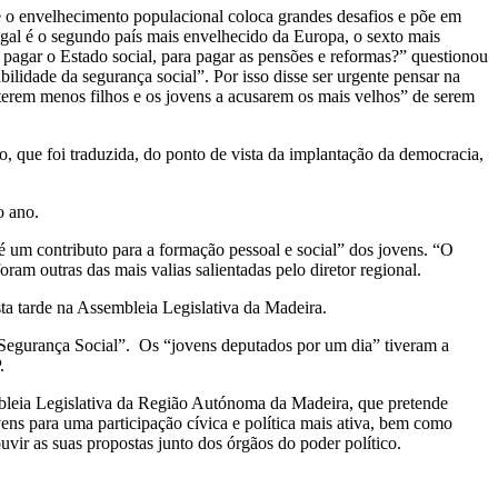
e o envelhecimento populacional coloca grandes desafios e põe em
ugal é o segundo país mais envelhecido da Europa, o sexto mais
agar o Estado social, para pagar as pensões e reformas?” questionou
ilidade da segurança social”. Por isso disse ser urgente pensar na
 terem menos filhos e os jovens a acusarem os mais velhos” de serem
 que foi traduzida, do ponto de vista da implantação da democracia,
o ano.
 um contributo para a formação pessoal e social” dos jovens. “O
ram outras das mais valias salientadas pelo diretor regional.
sta tarde na Assembleia Legislativa da Madeira.
“Segurança Social”. Os “jovens deputados por um dia” tiveram a
.
bleia Legislativa da Região Autónoma da Madeira, que pretende
ens para uma participação cívica e política mais ativa, bem como
uvir as suas propostas junto dos órgãos do poder político.