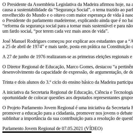
O Presidente da Assembleia Legislativa da Madeira afirmou hoje, na
causa a sustentabilidade da “Segurança Social”, o tema trazido ao pa
envelhecido do Mundo e o oitavo com maior esperança de vida à nasc
o Presidente do parlamento madeirense, explicando ainda que é no bala
“reforma da segurança social para a tornar mais sustentável e para n
um fardo social, “por terem cada vez mais anos de vida”.
José Manuel Rodrigues começou por explicar aos estudantes que a “Au
a 25 de abril de 1974” e mais tarde, posta em prática na Constituição 
A 27 de junho de 1976 realizaram-se as primeiras eleições regionais 
O Diretor Regional de Educação, Marco Gomes, destacou “a pertinênci
desenvolvimento da capacidade de expressão, de argumentação, de debate
Trinta e dois alunos do 3.º ciclo do ensino básico da Madeira partic
A iniciativa da Secretaria Regional de Educação, Ciência e Tecnolog
oportunidade de colocar questões aos deputados representantes grup
O Projeto Parlamento Jovem Regional é uma iniciativa da Secretaria
promover a educação para a cidadania, promover nos jovens o debate d
sublinhar a importância da sua contribuição para a resolução de questõ
Parlamento Jovem Regional de 07.05.2021 (VÍDEO)