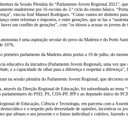
 abertura da Sessão Plenária do “Parlamento Jovem Regional 2021”, qu
rlamento madeirense por 16 escolas do 3.º ciclo do ensino básico. “Port
ença”, vincou José Manuel Rodrigues. “Como vamos ter dinheiro para p
nço entre reformas e impostos, e entre gerações, que se faz a “sustentab
ão haver um conflito de gerações”, com “os idosos a acusar os jovens de
tonomia é uma aspiração secular do povo da Madeira e do Porto Santo,
de 1976.
e o primeiro parlamento da Madeira abriu portas a 19 de julho, do mesm
a educativa da iniciativa (Parlamento Jovem Regional), uma vez que é
, e a capacidade de olhar para a diferença e respeitar a diferença”, fo
iparam na sessão plenária do Parlamento Jovem Regional, que decorreu e
ia, através da Direção Regional de Educação, foi subordinada ao tema 
os parlamentares do PSD, PS, CDS-PP, JPP e ao deputado único do PCP
 Regional de Educação, Ciência e Tecnologia, em parceria com a Assem
emocrático e o respeito pela diversidade de opiniões, incentivar os jov
es que afetam o seu presente e o futuro individual e coletivo, fazendo o