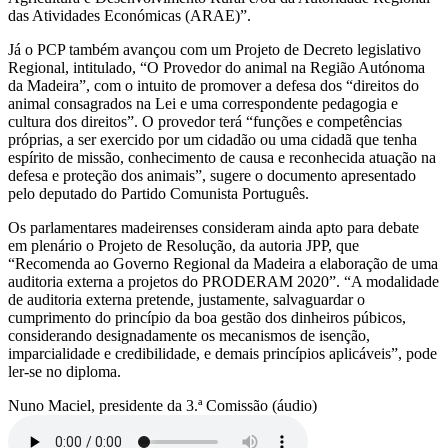
das Atividades Económicas (ARAE)”.
Já o PCP também avançou com um Projeto de Decreto legislativo
Regional, intitulado, “O Provedor do animal na Região Autónoma
da Madeira”, com o intuito de promover a defesa dos “direitos do
animal consagrados na Lei e uma correspondente pedagogia e
cultura dos direitos”. O provedor terá “funções e competências
próprias, a ser exercido por um cidadão ou uma cidadã que tenha
espírito de missão, conhecimento de causa e reconhecida atuação na
defesa e proteção dos animais”, sugere o documento apresentado
pelo deputado do Partido Comunista Português.
Os parlamentares madeirenses consideram ainda apto para debate
em plenário o Projeto de Resolução, da autoria JPP, que
“Recomenda ao Governo Regional da Madeira a elaboração de uma
auditoria externa a projetos do PRODERAM 2020”. “A modalidade
de auditoria externa pretende, justamente, salvaguardar o
cumprimento do princípio da boa gestão dos dinheiros púbicos,
considerando designadamente os mecanismos de isenção,
imparcialidade e credibilidade, e demais princípios aplicáveis”, pode
ler-se no diploma.
Nuno Maciel, presidente da 3.ª Comissão (áudio)