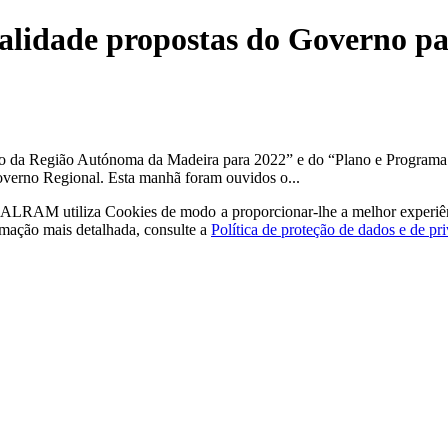
alidade propostas do Governo par
to da Região Autónoma da Madeira para 2022” e do “Plano e Programa
erno Regional. Esta manhã foram ouvidos o...
a - ALRAM
utiliza Cookies de modo a proporcionar-lhe a melhor experiê
rmação mais detalhada, consulte a
Política de proteção de dados e de pr