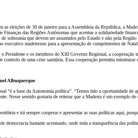
om as eleições de 30 de janeiro para a Assembleia da República, a Made
de Finanças das Regiões Autónomas que acentue a solidariedade finance
os de soberania que devem ser assumidos pelo Estado e não pela Regiã
ao executivo madeirense para a apresentação de cumprimentos de Natal
e o Presidente e os membros do XIII Governo Regional, a cooperação in
de controlo de uma crise sanitária. Essa cooperação permitiu minimizar
iguel Albuquerque
al “é a base da Autonomia política”. “Temos tido a oportunidade de apr
mente. Nesse sentido gostaria de reiterar que a Madeira é um exemplo de
bleia e irá sempre cooperar e apresentar as suas políticas aqui, porq
e democracia bastante acentuado, onde toda a transparência das políti