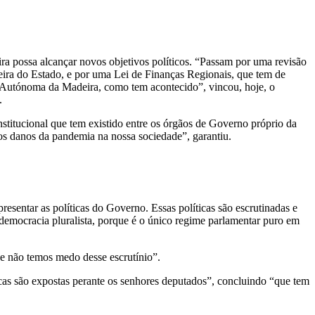
ira possa alcançar novos objetivos políticos. “Passam por uma revisão
ira do Estado, e por uma Lei de Finanças Regionais, que tem de
o Autónoma da Madeira, como tem acontecido”, vincou, hoje, o
.
stitucional que tem existido entre os órgãos de Governo próprio da
 os danos da pandemia na nossa sociedade”, garantiu.
esentar as políticas do Governo. Essas políticas são escrutinadas e
 democracia pluralista, porque é o único regime parlamentar puro em
ue não temos medo desse escrutínio”.
cas são expostas perante os senhores deputados”, concluindo “que tem