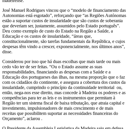
madeirense.
José Manuel Rodrigues vincou que o “modelo de financiamento das
Autonomias está esgotado”, reforçando que “as Regiões Autónomas
estão a suportar custos de insularidade que são custos de soberania
que deveriam ser, justamente, assumidos pelo Estado português”.
Deu como exemplo de custo do Estado na Região a Saúde, a
Educação e os custos de insularidade, “áreas que,
constitucionalmente, são tarefas fundamentais da República, e cujos
despesas têm vindo a crescer, exponencialmente, nos últimos anos”,
disse.
Considerou por isso que há duas escolhas que mais tarde ou mais
cedo vão ter de ser feitas. “Ou o Estado assume as suas
responsabilidades, financiando as despesas com a Saúde e a
Educação dos portugueses das ilhas, na mesma proporção que o faz
com os cidadãos do continente, e assegura a cobertura dos custos da
insularidade, cumprindo o princípio da continuidade territorial ou,
então, nega-nos esse direito, mas concede à Madeira os poderes e as
competências para ter as leis e os instrumentos que permitam à
Região ter um sistema fiscal de baixa tributação, que atraia capital e
investimento, impulsionadores de mais crescimento e de mais
receitas que possibilitem suportar as necessidades financeiras do
Orçamento”, aclarou .
O Presidente da Assembleia Legislativa da Madeira saiu em defesa