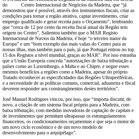
do Centro Internacional de Negócios da Madeira, que “já
demonstrou que é possível, através dos instrumentos fiscais, criar as
condições para tornar a região atrativa, captar investimento, criar
emprego qualificado e gerar receita para o Orçamento”, lembrando
que “cerca de 12 por cento da receita fiscal anual da Região tem
origem no Centro”. Salientou também que o MAR Registo
Internacional de Navios da Madeira, é hoje “o terceiro maior da
Europa” e um “bom exemplo das mais valias do Centro para as
nossas ilhas, mas também para o país, já que Portugal entrou no top
15 dos Registos a nível mundial, graças ao MAR”. Por isso estranha
que a União Europeia conceda “autorizações de baixa tributação a
países como ao Luxemburgo, a Malta e ao Chipre, e negue esses
mesmos benefícios a regiões como a Madeira, apesar do próprio
Tratado reconhecer as especificidades das Regiões Ultraperiféricas,
e a necessidade de as políticas comuns, comercial, aduaneira e fiscal
deverem responder aos constrangimentos destes territórios”.
José Manuel Rodrigues vincou, por isso, que “importa discutir, de
novo, a criação de um sistema fiscal próprio para a Madeira, com
baixa tributação, com medidas inovadoras de captação de capitais e
de investimentos que permitam ultrapassar os estrangulamentos
financeiros, os condicionamentos orçamentais e que seja o motor de
um novo ciclo económico e de um novo modelo de
desenvolvimento para o arquipélago”.