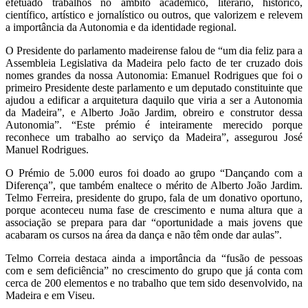
efetuado trabalhos no âmbito académico, literário, histórico,
científico, artístico e jornalístico ou outros, que valorizem e relevem
a importância da Autonomia e da identidade regional.
O Presidente do parlamento madeirense falou de “um dia feliz para a
Assembleia Legislativa da Madeira pelo facto de ter cruzado dois
nomes grandes da nossa Autonomia: Emanuel Rodrigues que foi o
primeiro Presidente deste parlamento e um deputado constituinte que
ajudou a edificar a arquitetura daquilo que viria a ser a Autonomia
da Madeira”, e Alberto João Jardim, obreiro e construtor dessa
Autonomia”. “Este prémio é inteiramente merecido porque
reconhece um trabalho ao serviço da Madeira”, assegurou José
Manuel Rodrigues.
O Prémio de 5.000 euros foi doado ao grupo “Dançando com a
Diferença”, que também enaltece o mérito de Alberto João Jardim.
Telmo Ferreira, presidente do grupo, fala de um donativo oportuno,
porque aconteceu numa fase de crescimento e numa altura que a
associação se prepara para dar “oportunidade a mais jovens que
acabaram os cursos na área da dança e não têm onde dar aulas”.
Telmo Correia destaca ainda a importância da “fusão de pessoas
com e sem deficiência” no crescimento do grupo que já conta com
cerca de 200 elementos e no trabalho que tem sido desenvolvido, na
Madeira e em Viseu.