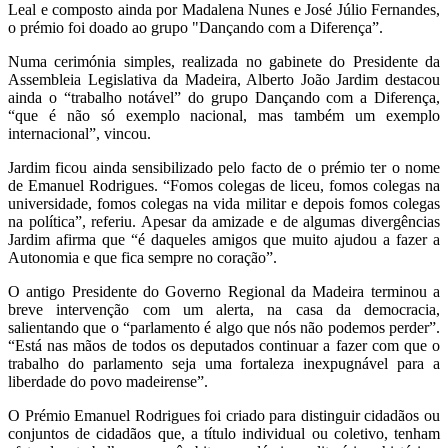
Leal e composto ainda por Madalena Nunes e José Júlio Fernandes,
o prémio foi doado ao grupo "Dançando com a Diferença”.
Numa cerimónia simples, realizada no gabinete do Presidente da
Assembleia Legislativa da Madeira, Alberto João Jardim destacou
ainda o “trabalho notável” do grupo Dançando com a Diferença,
“que é não só exemplo nacional, mas também um exemplo
internacional”, vincou.
Jardim ficou ainda sensibilizado pelo facto de o prémio ter o nome
de Emanuel Rodrigues. “Fomos colegas de liceu, fomos colegas na
universidade, fomos colegas na vida militar e depois fomos colegas
na política”, referiu. Apesar da amizade e de algumas divergências
Jardim afirma que “é daqueles amigos que muito ajudou a fazer a
Autonomia e que fica sempre no coração”.
O antigo Presidente do Governo Regional da Madeira terminou a
breve intervenção com um alerta, na casa da democracia,
salientando que o “parlamento é algo que nós não podemos perder”.
“Está nas mãos de todos os deputados continuar a fazer com que o
trabalho do parlamento seja uma fortaleza inexpugnável para a
liberdade do povo madeirense”.
O Prémio Emanuel Rodrigues foi criado para distinguir cidadãos ou
conjuntos de cidadãos que, a título individual ou coletivo, tenham