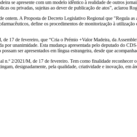
ira se apresente com um modelo idêntico à realidade de outros jornais 
icas ou privadas, sujeitas ao dever de publicação de atos”, aclarou Ro
e ontem. A Proposta de Decreto Legislativo Regional que "Regula as at
fitofarmacêuticos, define os procedimentos de monitorização à utilizaç
/M, de 17 de fevereiro, que “Cria o Prémio +Valor Madeira, da Assemb
ada por unanimidade. Esta mudança apresentada pelo deputado do CDS
io possam ser apresentados em língua estrangeira, desde que acompanha
al n.º 2/2021/M, de 17 de fevereiro. Tem como finalidade reconhecer o
 distingam, designadamente, pela qualidade, criatividade e inovação, em