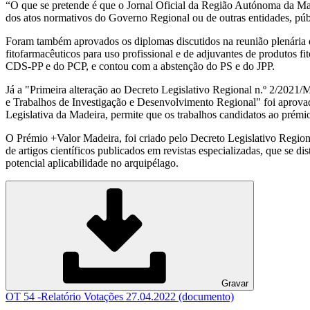
“O que se pretende é que o Jornal Oficial da Região Autónoma da Made
dos atos normativos do Governo Regional ou de outras entidades, públ
Foram também aprovados os diplomas discutidos na reunião plenária d
fitofarmacêuticos para uso profissional e de adjuvantes de produtos 
CDS-PP e do PCP, e contou com a abstenção do PS e do JPP.
Já a "Primeira alteração ao Decreto Legislativo Regional n.º 2/2021
e Trabalhos de Investigação e Desenvolvimento Regional" foi aprov
Legislativa da Madeira, permite que os trabalhos candidatos ao prém
O Prémio +Valor Madeira, foi criado pelo Decreto Legislativo Region
de artigos científicos publicados em revistas especializadas, que se
potencial aplicabilidade no arquipélago.
Gravar
OT 54 -Relatório Votações 27.04.2022 (documento)