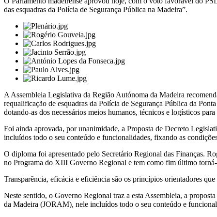
O Parlamento madeirense aprovou hoje, com o voto favorável do PSD, 
das esquadras da Polícia de Segurança Pública na Madeira”.
A Assembleia Legislativa da Região Autónoma da Madeira recomenda, 
requalificação de esquadras da Polícia de Segurança Pública da Pont
dotando-as dos necessários meios humanos, técnicos e logísticos para
Foi ainda aprovada, por unanimidade, a Proposta de Decreto Legislat
incluídos todo o seu conteúdo e funcionalidades, fixando as condições
O diploma foi apresentado pelo Secretário Regional das Finanças. R
no Programa do XIII Governo Regional e tem como fim último torná-l
Transparência, eficácia e eficiência são os princípios orientadores 
Neste sentido, o Governo Regional traz a esta Assembleia, a proposta
da Madeira (JORAM), nele incluídos todo o seu conteúdo e funcionali