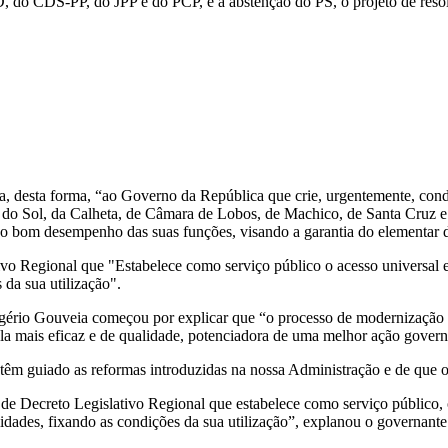
do CDS-PP, do JPP e do PCP, e a abstenção do PS, o projeto de resoluç
desta forma, “ao Governo da República que crie, urgentemente, condiç
a do Sol, da Calheta, de Câmara de Lobos, de Machico, de Santa Cruz 
 o bom desempenho das suas funções, visando a garantia do elementar di
ivo Regional que "Estabelece como serviço público o acesso universal 
 da sua utilização".
ogério Gouveia começou por explicar que “o processo de modernização d
a mais eficaz e de qualidade, potenciadora de uma melhor ação gover
que têm guiado as reformas introduzidas na nossa Administração e de que
 de Decreto Legislativo Regional que estabelece como serviço público, 
dades, fixando as condições da sua utilização”, explanou o governante