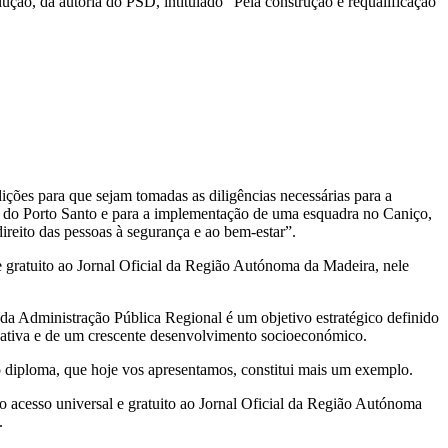
ão, da autoria do PSD, intitulado "Pela construção e requalificação
ões para que sejam tomadas as diligências necessárias para a
e do Porto Santo e para a implementação de uma esquadra no Caniço,
reito das pessoas à segurança e ao bem-estar”.
e gratuito ao Jornal Oficial da Região Autónoma da Madeira, nele
a Administração Pública Regional é um objetivo estratégico definido
nativa e de um crescente desenvolvimento socioeconómico.
 o diploma, que hoje vos apresentamos, constitui mais um exemplo.
o acesso universal e gratuito ao Jornal Oficial da Região Autónoma
.