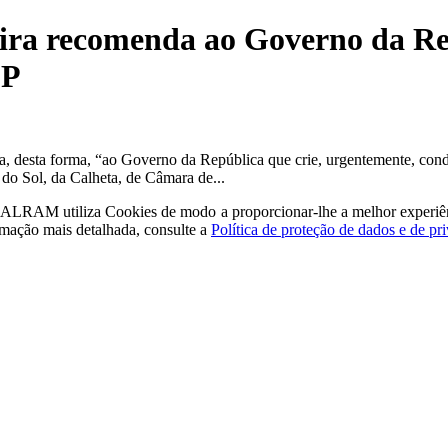
ira recomenda ao Governo da Re
SP
desta forma, “ao Governo da República que crie, urgentemente, condiç
 do Sol, da Calheta, de Câmara de...
a - ALRAM
utiliza Cookies de modo a proporcionar-lhe a melhor experiê
rmação mais detalhada, consulte a
Política de proteção de dados e de pr