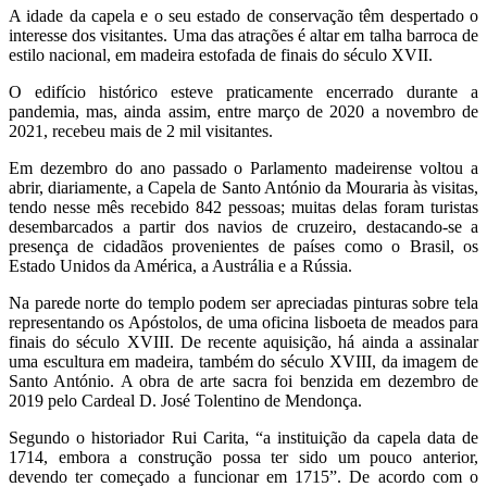
A idade da capela e o seu estado de conservação têm despertado o
interesse dos visitantes. Uma das atrações é altar em talha barroca de
estilo nacional, em madeira estofada de finais do século XVII.
O edifício histórico esteve praticamente encerrado durante a
pandemia, mas, ainda assim, entre março de 2020 a novembro de
2021, recebeu mais de 2 mil visitantes.
Em dezembro do ano passado o Parlamento madeirense voltou a
abrir, diariamente, a Capela de Santo António da Mouraria às visitas,
tendo nesse mês recebido 842 pessoas; muitas delas foram turistas
desembarcados a partir dos navios de cruzeiro, destacando-se a
presença de cidadãos provenientes de países como o Brasil, os
Estado Unidos da América, a Austrália e a Rússia.
Na parede norte do templo podem ser apreciadas pinturas sobre tela
representando os Apóstolos, de uma oficina lisboeta de meados para
finais do século XVIII. De recente aquisição, há ainda a assinalar
uma escultura em madeira, também do século XVIII, da imagem de
Santo António. A obra de arte sacra foi benzida em dezembro de
2019 pelo Cardeal D. José Tolentino de Mendonça.
Segundo o historiador Rui Carita, “a instituição da capela data de
1714, embora a construção possa ter sido um pouco anterior,
devendo ter começado a funcionar em 1715”. De acordo com o