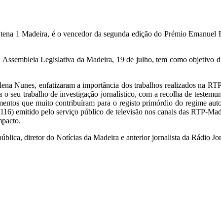
 Antena 1 Madeira, é o vencedor da segunda edição do Prémio Emanuel 
sembleia Legislativa da Madeira, 19 de julho, tem como objetivo dist
alena Nunes, enfatizaram a importância dos trabalhos realizados na R
da o seu trabalho de investigação jornalístico, com a recolha de teste
entos que muito contribuíram para o registo primórdio do regime aut
116) emitido pelo serviço público de televisão nos canais das RTP-M
mpacto.
pública, diretor do Notícias da Madeira e anterior jornalista da Rádio Jo