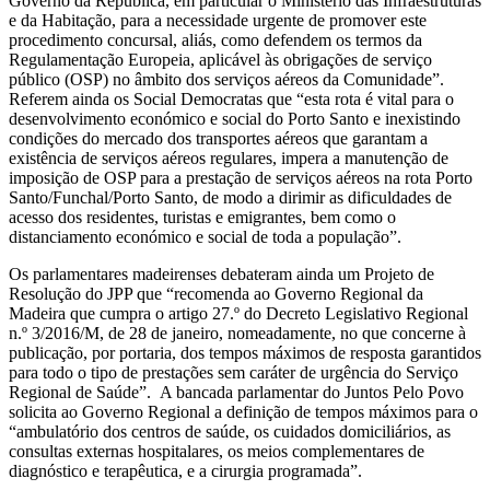
Governo da República, em particular o Ministério das Infraestruturas
e da Habitação, para a necessidade urgente de promover este
procedimento concursal, aliás, como defendem os termos da
Regulamentação Europeia, aplicável às obrigações de serviço
público (OSP) no âmbito dos serviços aéreos da Comunidade”.
Referem ainda os Social Democratas que “esta rota é vital para o
desenvolvimento económico e social do Porto Santo e inexistindo
condições do mercado dos transportes aéreos que garantam a
existência de serviços aéreos regulares, impera a manutenção de
imposição de OSP para a prestação de serviços aéreos na rota Porto
Santo/Funchal/Porto Santo, de modo a dirimir as dificuldades de
acesso dos residentes, turistas e emigrantes, bem como o
distanciamento económico e social de toda a população”.
Os parlamentares madeirenses debateram ainda um Projeto de
Resolução do JPP que “recomenda ao Governo Regional da
Madeira que cumpra o artigo 27.º do Decreto Legislativo Regional
n.º 3/2016/M, de 28 de janeiro, nomeadamente, no que concerne à
publicação, por portaria, dos tempos máximos de resposta garantidos
para todo o tipo de prestações sem caráter de urgência do Serviço
Regional de Saúde”. A bancada parlamentar do Juntos Pelo Povo
solicita ao Governo Regional a definição de tempos máximos para o
“ambulatório dos centros de saúde, os cuidados domiciliários, as
consultas externas hospitalares, os meios complementares de
diagnóstico e terapêutica, e a cirurgia programada”.