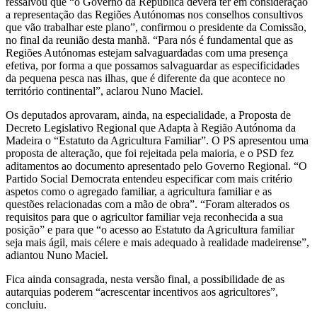
ressalvou que “o Governo da República deverá ter em consideração
a representação das Regiões Autónomas nos conselhos consultivos
que vão trabalhar este plano”, confirmou o presidente da Comissão,
no final da reunião desta manhã. “Para nós é fundamental que as
Regiões Autónomas estejam salvaguardadas com uma presença
efetiva, por forma a que possamos salvaguardar as especificidades
da pequena pesca nas ilhas, que é diferente da que acontece no
território continental”, aclarou Nuno Maciel.
Os deputados aprovaram, ainda, na especialidade, a Proposta de
Decreto Legislativo Regional que Adapta à Região Autónoma da
Madeira o “Estatuto da Agricultura Familiar”. O PS apresentou uma
proposta de alteração, que foi rejeitada pela maioria, e o PSD fez
aditamentos ao documento apresentado pelo Governo Regional. “O
Partido Social Democrata entendeu especificar com mais critério
aspetos como o agregado familiar, a agricultura familiar e as
questões relacionadas com a mão de obra”. “Foram alterados os
requisitos para que o agricultor familiar veja reconhecida a sua
posição” e para que “o acesso ao Estatuto da Agricultura familiar
seja mais ágil, mais célere e mais adequado à realidade madeirense”,
adiantou Nuno Maciel.
Fica ainda consagrada, nesta versão final, a possibilidade de as
autarquias poderem “acrescentar incentivos aos agricultores”,
concluiu.