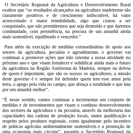
O Secretário Regional da Agricultura e Desenvolvimento Rural
exaltou que “os resultados alcançados na agricultura madeirense são
claramente positivos e de crescimento indiscutível, há valor
acrescentado e maior rentabilidade, algo que custou a ser
conquistado, que não permitiremos que seja destruído e que daremos
continuidade, com persistência, na procura de um amanhã ainda
mais sustentável, equilibrado e vencedor.”
Para além da execução de medidas extraordinárias de apoio aos
setores da agricultura, pecuária e agroalimentar, o governo vai
continuar a promover ações que irão orientar a nossa atividade no
próximo ano e que visam fortalecer e solidificar ainda mais o futuro
da agricultura na Região Autónoma da Madeira, sempre na defesa
de quem é importante, que são os nossos os agricultores, a missão
deste governo é e sempre foi defender quem tem esse amor pela
terra, o apego pela vida no campo, que abraça a ruralidade e que luta
por um amanhã melhor”.
“É nesse sentido, vamos continuar a incrementar um conjunto de
medidas e de investimentos que visam o contínuo desenvolvimento
dos sectores da agricultura e da pecuária, através da melhoraria das
capacidades das cadeias de produção locais, maior qualificação e
respeito pelos produtos regionais, como igualmente pelo incentivo
de práticas agrícolas ambientalmente sustentáveis e a promoção de
uma economia mais circular”, garantiu o Secretário Regional da