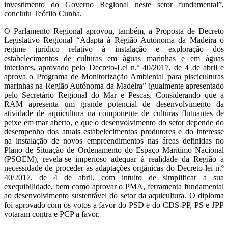
investimento do Governo Regional neste setor fundamental”,
concluiu Teófilo Cunha.
O Parlamento Regional aprovou, também, a Proposta de Decreto
Legislativo Regional “Adapta à Região Autónoma da Madeira o
regime jurídico relativo à instalação e exploração dos
estabelecimentos de culturas em águas marinhas e em águas
interiores, aprovado pelo Decreto-Lei n.º 40/2017, de 4 de abril e
aprova o Programa de Monitorização Ambiental para pisciculturas
marinhas na Região Autónoma da Madeira” igualmente apresentado
pelo Secretário Regional do Mar e Pescas. Considerando que a
RAM apresenta um grande potencial de desenvolvimento da
atividade de aquicultura na componente de culturas flutuantes de
peixe em mar aberto, e que o desenvolvimento do setor depende do
desempenho dos atuais estabelecimentos produtores e do interesse
na instalação de novos empreendimentos nas áreas definidas no
Plano de Situação de Ordenamento do Espaço Marítimo Nacional
(PSOEM), revela-se imperioso adequar à realidade da Região a
necessidade de proceder às adaptações orgânicas do Decreto-lei n.º
40/2017, de 4 de abril, com intuito de simplificar a sua
exequibilidade, bem como aprovar o PMA, ferramenta fundamental
ao desenvolvimento sustentável do setor da aquicultura. O diploma
foi aprovado com os votos a favor do PSD e do CDS-PP, PS e JPP
votaram contra e PCP a favor.