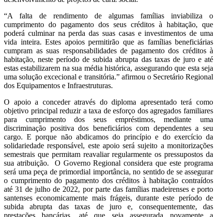
“A falta de rendimento de algumas famílias inviabiliza o
cumprimento do pagamento dos seus créditos à habitação, que
poderá culminar na perda das suas casas e investimentos de uma
vida inteira. Estes apoios permitirão que as famílias beneficiárias
cumpram as suas responsabilidades de pagamento dos créditos à
habitação, neste período de subida abrupta das taxas de juro e até
estas estabilizarem na sua média histórica, assegurando que esta seja
uma solução excecional e transitória.” afirmou o Secretário Regional
dos Equipamentos e Infraestruturas.
O apoio a conceder através do diploma apresentado terá como
objetivo principal reduzir a taxa de esforço dos agregados familiares
para cumprimento dos seus empréstimos, mediante uma
discriminação positiva dos beneficiários com dependentes a seu
cargo. E porque não abdicamos do princípio e do exercício da
solidariedade responsável, este apoio será sujeito a monitorizações
semestrais que permitam reavaliar regularmente os pressupostos da
sua atribuição. O Governo Regional considera que este programa
será uma peça de primordial importância, no sentido de se assegurar
o cumprimento do pagamento dos créditos à habitação contraídos
até 31 de julho de 2022, por parte das famílias madeirenses e porto
santenses economicamente mais frágeis, durante este período de
subida abrupta das taxas de juro e, consequentemente, das
prestações bancárias, até que seja assegurada novamente a