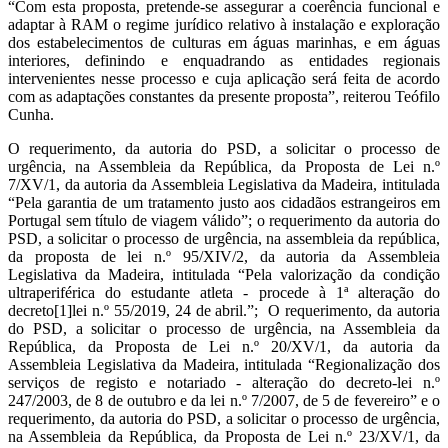
“Com esta proposta, pretende-se assegurar a coerência funcional e
adaptar à RAM o regime jurídico relativo à instalação e exploração
dos estabelecimentos de culturas em águas marinhas, e em águas
interiores, definindo e enquadrando as entidades regionais
intervenientes nesse processo e cuja aplicação será feita de acordo
com as adaptações constantes da presente proposta”, reiterou Teófilo
Cunha.
O requerimento, da autoria do PSD, a solicitar o processo de
urgência, na Assembleia da República, da Proposta de Lei n.º
7/XV/1, da autoria da Assembleia Legislativa da Madeira, intitulada
“Pela garantia de um tratamento justo aos cidadãos estrangeiros em
Portugal sem título de viagem válido”; o requerimento da autoria do
PSD, a solicitar o processo de urgência, na assembleia da república,
da proposta de lei n.º 95/XIV/2, da autoria da Assembleia
Legislativa da Madeira, intitulada “Pela valorização da condição
ultraperiférica do estudante atleta - procede à 1ª alteração do
decreto[1]lei n.º 55/2019, 24 de abril.”; O requerimento, da autoria
do PSD, a solicitar o processo de urgência, na Assembleia da
República, da Proposta de Lei n.º 20/XV/1, da autoria da
Assembleia Legislativa da Madeira, intitulada “Regionalização dos
serviços de registo e notariado - alteração do decreto-lei n.º
247/2003, de 8 de outubro e da lei n.º 7/2007, de 5 de fevereiro” e o
requerimento, da autoria do PSD, a solicitar o processo de urgência,
na Assembleia da República, da Proposta de Lei n.º 23/XV/1, da