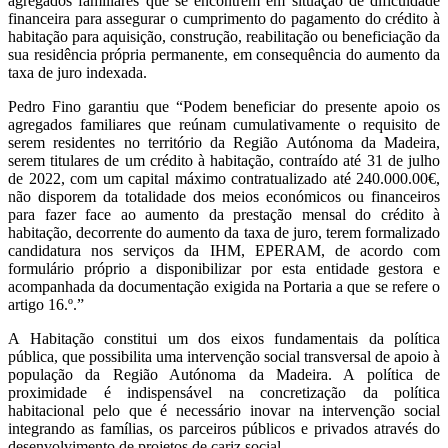
agregados familiares que se encontrem em situação de dificuldade
financeira para assegurar o cumprimento do pagamento do crédito à
habitação para aquisição, construção, reabilitação ou beneficiação da
sua residência própria permanente, em consequência do aumento da
taxa de juro indexada.
Pedro Fino garantiu que “Podem beneficiar do presente apoio os
agregados familiares que reúnam cumulativamente o requisito de
serem residentes no território da Região Autónoma da Madeira,
serem titulares de um crédito à habitação, contraído até 31 de julho
de 2022, com um capital máximo contratualizado até 240.000.00€,
não disporem da totalidade dos meios económicos ou financeiros
para fazer face ao aumento da prestação mensal do crédito à
habitação, decorrente do aumento da taxa de juro, terem formalizado
candidatura nos serviços da IHM, EPERAM, de acordo com
formulário próprio a disponibilizar por esta entidade gestora e
acompanhada da documentação exigida na Portaria a que se refere o
artigo 16.º.”
A Habitação constitui um dos eixos fundamentais da política
pública, que possibilita uma intervenção social transversal de apoio à
população da Região Autónoma da Madeira. A política de
proximidade é indispensável na concretização da política
habitacional pelo que é necessário inovar na intervenção social
integrando as famílias, os parceiros públicos e privados através do
desenvolvimento de projetos de cariz social.