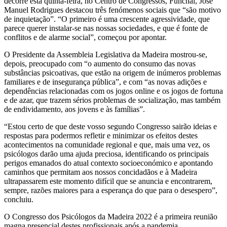
decorre esta quinta-feira, no Centro de Congressos, Funchal, José
Manuel Rodrigues destacou três fenómenos sociais que “são motivo
de inquietação”. “O primeiro é uma crescente agressividade, que
parece querer instalar-se nas nossas sociedades, e que é fonte de
conflitos e de alarme social”, começou por apontar.
O Presidente da Assembleia Legislativa da Madeira mostrou-se,
depois, preocupado com “o aumento do consumo das novas
substâncias psicoativas, que estão na origem de inúmeros problemas
familiares e de insegurança pública”, e com “as novas adições e
dependências relacionadas com os jogos online e os jogos de fortuna
e de azar, que trazem sérios problemas de socialização, mas também
de endividamento, aos jovens e às famílias”.
“Estou certo de que deste vosso segundo Congresso sairão ideias e
respostas para podermos refletir e minimizar os efeitos destes
acontecimentos na comunidade regional e que, mais uma vez, os
psicólogos darão uma ajuda preciosa, identificando os principais
perigos emanados do atual contexto socioeconómico e apontando
caminhos que permitam aos nossos concidadãos e à Madeira
ultrapassarem este momento difícil que se anuncia e encontrarem,
sempre, razões maiores para a esperança do que para o desespero”,
concluiu.
O Congresso dos Psicólogos da Madeira 2022 é a primeira reunião
magna presencial destes profissionais após a pandemia.