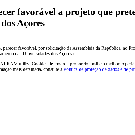
cer favorável a projeto que pre
 dos Açores
, parecer favorável, por solicitação da Assembleia da República, ao 
iamento das Universidades dos Açores e...
a - ALRAM
utiliza Cookies de modo a proporcionar-lhe a melhor experiê
rmação mais detalhada, consulte a
Política de proteção de dados e de pr