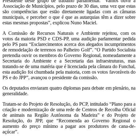
Presidente deste grupo de trabalho parlamentar. “Vamos ouvir a
Associação de Municípios, pelo prazo de 30 dias, uma vez que estas
são competências que estão diretamente ligadas com as câmaras
municipais, e perceber o que é que as autarquias têm a dizer sobre
estas mesmas propostas”, explicou Nuno Maciel.
A Comissão de Recursos Naturais e Ambiente rejeitou, com os
votos da maioria PSD e CDS-PP, uma audição parlamentar pedida
pelo PS para “Esclarecimentos acerca dos alegados incumprimentos
de remodelação de terrenos no Palheiro Golf”. “O Partido Socialista
pretendia ouvir os membros do Governo Regional, nomeadamente a
Secretaria do Ambiente e a Secretaria das infraestruturas, mas
tratando-se de uma matéria que é licenciada pela câmara do Funchal,
esta audição foi chumbada pela maioria, com os votos favoráveis do
PS e do JPP”, avançou o presidente da comissão.
Os deputados enviaram quatro diplomas para debate em plenário, na
generalidade.
Tratam-se do Projeto de Resolução, do PCP, intitulado “Plano para a
criação e modernização de uma rede de Centros de Recolha Oficial
de animais na Região Autónoma da Madeira” e do Projeto de
Resolução, do JPP, que “Recomenda ao Governo Regional o
aumento do preço mínimo a pagar aos produtores de cana-de-
açúcar”.