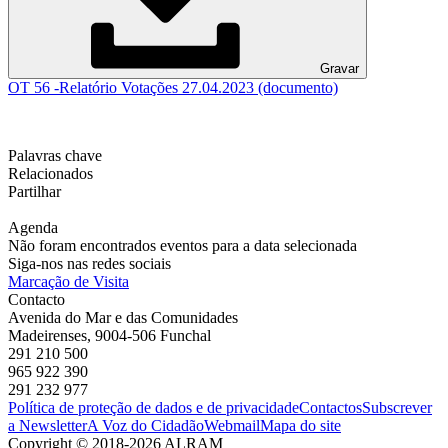
Gravar
OT 56 -Relatório Votações 27.04.2023 (documento)
Palavras chave
Relacionados
Partilhar
Agenda
Não foram encontrados eventos para a data selecionada
Siga-nos nas redes sociais
Marcação de Visita
Contacto
Avenida do Mar e das Comunidades
Madeirenses, 9004-506 Funchal
291 210 500
965 922 390
291 232 977
Política de proteção de dados e de privacidade
Contactos
Subscrever
a Newsletter
A Voz do Cidadão
Webmail
Mapa do site
Copyright © 2018-2026 ALRAM