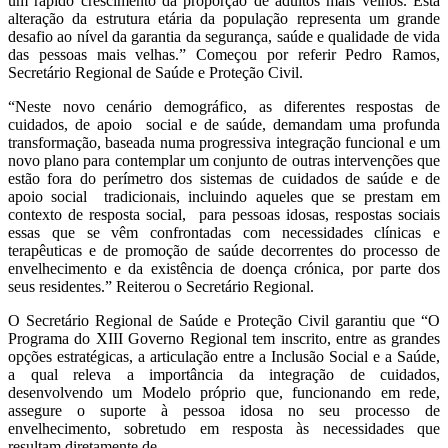
um rápido crescimento da proporção de adultos mais velhos. Esta
alteração da estrutura etária da população representa um grande
desafio ao nível da garantia da segurança, saúde e qualidade de vida
das pessoas mais velhas.” Começou por referir Pedro Ramos,
Secretário Regional de Saúde e Proteção Civil.
“Neste novo cenário demográfico, as diferentes respostas de
cuidados, de apoio social e de saúde, demandam uma profunda
transformação, baseada numa progressiva integração funcional e um
novo plano para contemplar um conjunto de outras intervenções que
estão fora do perímetro dos sistemas de cuidados de saúde e de
apoio social tradicionais, incluindo aqueles que se prestam em
contexto de resposta social, para pessoas idosas, respostas sociais
essas que se vêm confrontadas com necessidades clínicas e
terapêuticas e de promoção de saúde decorrentes do processo de
envelhecimento e da existência de doença crónica, por parte dos
seus residentes.” Reiterou o Secretário Regional.
O Secretário Regional de Saúde e Proteção Civil garantiu que “O
Programa do XIII Governo Regional tem inscrito, entre as grandes
opções estratégicas, a articulação entre a Inclusão Social e a Saúde,
a qual releva a importância da integração de cuidados,
desenvolvendo um Modelo próprio que, funcionando em rede,
assegure o suporte à pessoa idosa no seu processo de
envelhecimento, sobretudo em resposta às necessidades que
resultam diretamente de