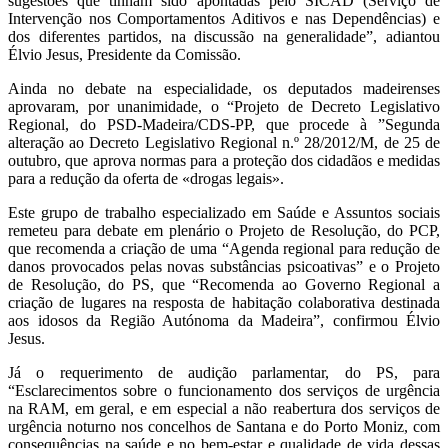
sugestões que tinham sido apontadas pelo SICAD (Serviço de
Intervenção nos Comportamentos Aditivos e nas Dependências) e
dos diferentes partidos, na discussão na generalidade”, adiantou
Élvio Jesus, Presidente da Comissão.
Ainda no debate na especialidade, os deputados madeirenses
aprovaram, por unanimidade, o “Projeto de Decreto Legislativo
Regional, do PSD-Madeira/CDS-PP, que procede à ”Segunda
alteração ao Decreto Legislativo Regional n.º 28/2012/M, de 25 de
outubro, que aprova normas para a proteção dos cidadãos e medidas
para a redução da oferta de «drogas legais».
Este grupo de trabalho especializado em Saúde e Assuntos sociais
remeteu para debate em plenário o Projeto de Resolução, do PCP,
que recomenda a criação de uma “Agenda regional para redução de
danos provocados pelas novas substâncias psicoativas” e o Projeto
de Resolução, do PS, que “Recomenda ao Governo Regional a
criação de lugares na resposta de habitação colaborativa destinada
aos idosos da Região Autónoma da Madeira”, confirmou Élvio
Jesus.
Já o requerimento de audição parlamentar, do PS, para
“Esclarecimentos sobre o funcionamento dos serviços de urgência
na RAM, em geral, e em especial a não reabertura dos serviços de
urgência noturno nos concelhos de Santana e do Porto Moniz, com
consequências na saúde e no bem-estar e qualidade de vida dessas