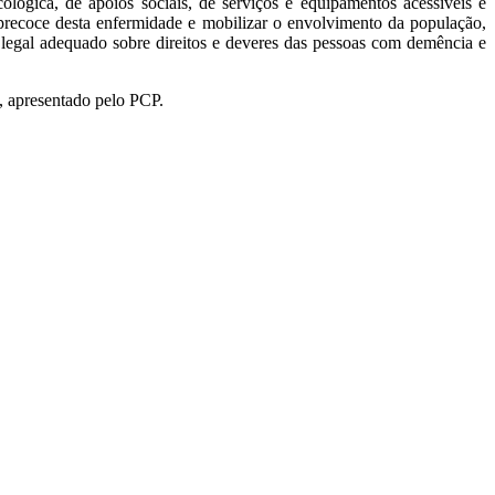
lógica, de apoios sociais, de serviços e equipamentos acessíveis e
 precoce desta enfermidade e mobilizar o envolvimento da população,
 legal adequado sobre direitos e deveres das pessoas com demência e
, apresentado pelo PCP.