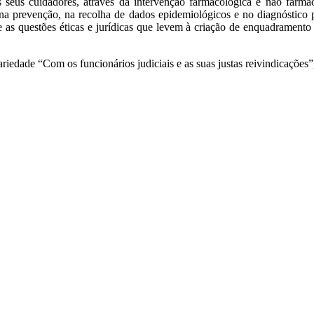
eus cuidadores, através da intervenção farmacológica e não farmaco
ar na prevenção, na recolha de dados epidemiológicos e no diagnóstico
e as questões éticas e jurídicas que levem à criação de enquadramento
edade “Com os funcionários judiciais e as suas justas reivindicações”