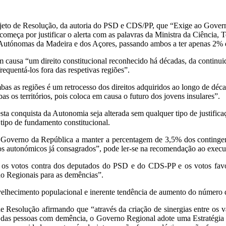
ojeto de Resolução, da autoria do PSD e CDS/PP, que “Exige ao Gove
omeça por justificar o alerta com as palavras da Ministra da Ciência, 
 Autónomas da Madeira e dos Açores, passando ambos a ter apenas 2% d
ausa “um direito constitucional reconhecido há décadas, da continuida
equentá-los fora das respetivas regiões”.
mbas as regiões é um retrocesso dos direitos adquiridos ao longo de dé
s os territórios, pois coloca em causa o futuro dos jovens insulares”.
 conquista da Autonomia seja alterada sem qualquer tipo de justifica
tipo de fundamento constitucional.
Governo da República a manter a percentagem de 3,5% dos contingente
eitos autonómicos já consagrados”, pode ler-se na recomendação ao execu
m os votos contra dos deputados do PSD e do CDS-PP e os votos fav
o Regionais para as demências”.
nvelhecimento populacional e inerente tendência de aumento do númer
de Resolução afirmando que “através da criação de sinergias entre os vá
lias das pessoas com demência, o Governo Regional adote uma Estratégia