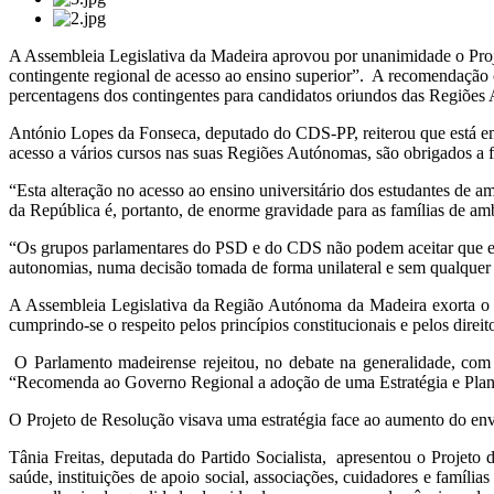
A Assembleia Legislativa da Madeira aprovou por unanimidade o Pr
contingente regional de acesso ao ensino superior”. A recomendação c
percentagens dos contingentes para candidatos oriundos das Regiões
António Lopes da Fonseca, deputado do CDS-PP, reiterou que está em c
acesso a vários cursos nas suas Regiões Autónomas, são obrigados a fr
“Esta alteração no acesso ao ensino universitário dos estudantes de a
da República é, portanto, de enorme gravidade para as famílias de amba
“Os grupos parlamentares do PSD e do CDS não podem aceitar que esta
autonomias, numa decisão tomada de forma unilateral e sem qualquer 
A Assembleia Legislativa da Região Autónoma da Madeira exorta o 
cumprindo-se o respeito pelos princípios constitucionais e pelos dir
O Parlamento madeirense rejeitou, no debate na generalidade, co
“Recomenda ao Governo Regional a adoção de uma Estratégia e Plan
O Projeto de Resolução visava uma estratégia face ao aumento do e
Tânia Freitas, deputada do Partido Socialista, apresentou o Projeto 
saúde, instituições de apoio social, associações, cuidadores e famí