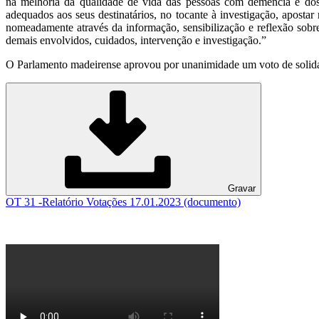
na melhoria da qualidade de vida das pessoas com demência e dos s
adequados aos seus destinatários, no tocante à investigação, apost
nomeadamente através da informação, sensibilização e reflexão sobr
demais envolvidos, cuidados, intervenção e investigação.”
O Parlamento madeirense aprovou por unanimidade um voto de solidari
Gravar
OT 31 -Relatório Votações 17.01.2023 (documento)