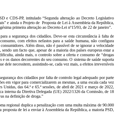
PSD e CDS-PP, intitulado “Segunda alteração ao Decreto Legislativo
ais” e ainda o Projeto de Proposta de Lei à Assembleia da República,
ésima primeira alteração ao Decreto-Lei nº15/93, de 22 de janeiro”.
ara a segurança dos cidadãos. Deve-se esta circunstância à falta de
e consumo, com efeitos nefastos para a saúde humana, não configura
onsumidores. Além disso, não é passível de se ignorar a velocidade
 sendo um facto que, apesar de a maioria dos países europeus estar a
dificulta, ainda mais, o controlo sobre a oferta e consumo de “drogas
iais e os danos decorrentes do seu consumo. O sistema de saúde suporta
 dele necessitem, assistindo-se, cada vez mais, a efeitos irreversíveis
egurança dos cidadãos por falta de controlo legal adequado por parte
ações em vigor para comercializarem as mesmas, a uma escala cada vez
s Unidas, das 64.ª e 65.ª sessões, de abril de 2021 e março de 2022,
ídica interna da Diretiva Delegada (UE) 2022/1326 da Comissão, de 18
as na definição de droga.”
iploma regional duplica a penalização com uma multa máxima de 90.000
Na proposta de lei a enviar à Assembleia da República, a maioria PSD,