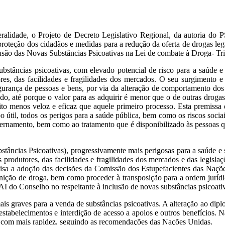
ralidade, o Projeto de Decreto Legislativo Regional, da autoria do 
oteção dos cidadãos e medidas para a redução da oferta de drogas leg
ão das Novas Substâncias Psicoativas na Lei de combate à Droga- Trig
âncias psicoativas, com elevado potencial de risco para a saúde e p
ores, das facilidades e fragilidades dos mercados. O seu surgimento 
rança de pessoas e bens, por via da alteração de comportamento dos c
, até porque o valor para as adquirir é menor que o de outras drogas,
uito menos veloz e eficaz que aquele primeiro processo. Esta premissa 
empo útil, todos os perigos para a saúde pública, bem como os riscos soc
ternamento, bem como ao tratamento que é disponibilizado às pessoas que
âncias Psicoativas), progressivamente mais perigosas para a saúde e s
produtores, das facilidades e fragilidades dos mercados e das legisl
a visa a adoção das decisões da Comissão dos Estupefacientes das Naçõe
efinição de droga, bem como proceder à transposição para a ordem jur
 do Conselho no respeitante à inclusão de novas substâncias psicoativ
ais graves para a venda de substâncias psicoativas. A alteração ao d
 estabelecimentos e interdição de acesso a apoios e outros benefícios. 
as com mais rapidez, seguindo as recomendações das Nações Unidas.