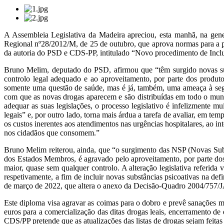
A Assembleia Legislativa da Madeira apreciou, esta manhã, na gene
Regional nº28/2012/M, de 25 de outubro, que aprova normas para a pr
da autoria do PSD e CDS-PP, intitulado “Novo procedimento de Inclus
Bruno Melim, deputado do PSD, afirmou que “têm surgido novas subst
controlo legal adequado e ao aproveitamento, por parte dos produt
somente uma questão de saúde, mas é já, também, uma ameaça à segu
com que as novas drogas aparecem e são distribuídas em todo o mundo
adequar as suas legislações, o processo legislativo é infelizmente m
legais” e, por outro lado, torna mais árdua a tarefa de avaliar, em t
os custos inerentes aos atendimentos nas urgências hospitalares, ao in
nos cidadãos que consomem.”
Bruno Melim reiterou, ainda, que “o surgimento das NSP (Novas Subst
dos Estados Membros, é agravado pelo aproveitamento, por parte dos 
maior, quase sem qualquer controlo. A alteração legislativa referid
respetivamente, a fim de incluir novas substâncias psicoativas na d
de março de 2022, que altera o anexo da Decisão-Quadro 2004/757/JAI
Este diploma visa agravar as coimas para o dobro e prevê sanações m
euros para a comercialização das ditas drogas leais, encerramento de
CDS/PP pretende que as atualizações das listas de drogas sejam feit