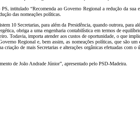
do PS, intitulado “Recomenda ao Governo Regional a redução da sua es
dução das nomeações políticas.
tem 10 Secretarias, para além da Presidência, quando outrora, para alé
rgética, obriga a uma engenharia contabilística em termos de equilíbri
iro. Todavia, importa atender aos custos de oportunidade, o que implic
do Governo Regional e, bem assim, as nomeações políticas, que são um
a criação de mais Secretarias e alterações orgânicas efetuadas com o ú
cimento de João Andrade Júnior”, apresentado pelo PSD-Madeira.