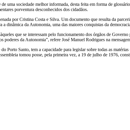
de uma sociedade melhor informada, desta feita em forma de glossário 
entares porventura desconhecidos dos cidadãos.
denada por Cristina Costa e Silva. Um documento que resulta da parce
stra a dinâmica da Autonomia, uma das maiores conquistas da democraci
lar àqueles que se interessam pelo funcionamento dos órgãos de Governo
os poderes da Autonomia”, refere José Manuel Rodrigues na mensagem 
 do Porto Santo, tem a capacidade para legislar sobre todas as matéria
Assembleia tomou posse, pela primeira vez, a 19 de julho de 1976, cons