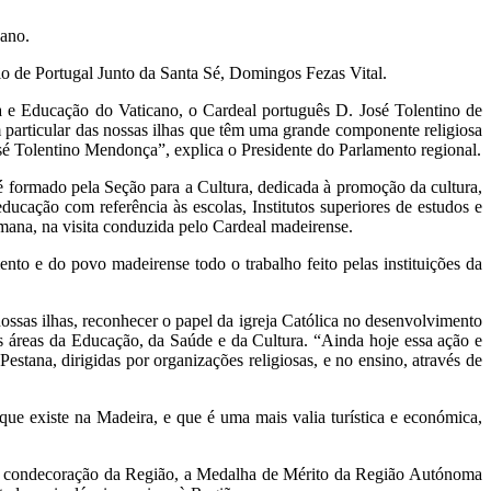
cano.
io de Portugal Junto da Santa Sé, Domingos Fezas Vital.
a e Educação do Vaticano, o Cardeal português D. José Tolentino de
 particular das nossas ilhas que têm uma grande componente religiosa
osé Tolentino Mendonça”, explica o Presidente do Parlamento regional.
é formado pela Seção para a Cultura, dedicada à promoção da cultura,
ucação com referência às escolas, Institutos superiores de estudos e
emana, na visita conduzida pelo Cardeal madeirense.
o e do povo madeirense todo o trabalho feito pelas instituições da
ssas ilhas, reconhecer o papel da igreja Católica no desenvolvimento
as áreas da Educação, da Saúde e da Cultura. “Ainda hoje essa ação e
ana, dirigidas por organizações religiosas, e no ensino, através de
que existe na Madeira, e que é uma mais valia turística e económica,
ta condecoração da Região, a Medalha de Mérito da Região Autónoma