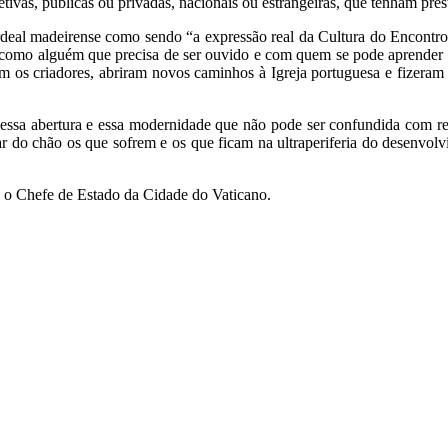
etivas, públicas ou privadas, nacionais ou estrangeiras, que tenham pres
deal madeirense como sendo “a expressão real da Cultura do Encontro 
omo alguém que precisa de ser ouvido e com quem se pode aprender e
 com os criadores, abriram novos caminhos à Igreja portuguesa e fizera
a essa abertura e essa modernidade que não pode ser confundida com re
r do chão os que sofrem e os que ficam na ultraperiferia do desenvol
e o Chefe de Estado da Cidade do Vaticano.