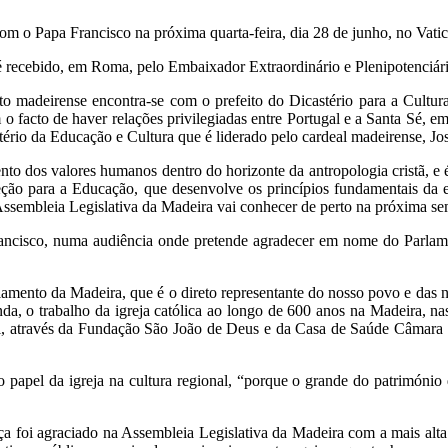
om o Papa Francisco na próxima quarta-feira, dia 28 de junho, no Vati
 é recebido, em Roma, pelo Embaixador Extraordinário e Plenipotenciár
to madeirense encontra-se com o prefeito do Dicastério para a Cultur
facto de haver relações privilegiadas entre Portugal e a Santa Sé, em
astério da Educação e Cultura que é liderado pelo cardeal madeirense, J
nto dos valores humanos dentro do horizonte da antropologia cristã, e 
Seção para a Educação, que desenvolve os princípios fundamentais da ed
 Assembleia Legislativa da Madeira vai conhecer de perto na próxima s
ancisco, numa audiência onde pretende agradecer em nome do Parlament
ento da Madeira, que é o direto representante do nosso povo e das no
nda, o trabalho da igreja católica ao longo de 600 anos na Madeira, n
, através da Fundação São João de Deus e da Casa de Saúde Câmara Pest
papel da igreja na cultura regional, “porque o grande do património 
a foi agraciado na Assembleia Legislativa da Madeira com a mais al