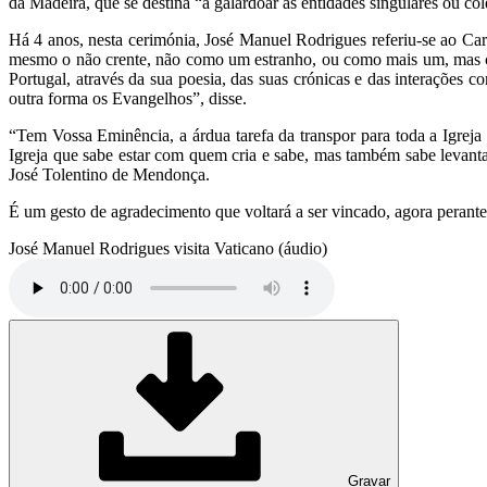
da Madeira, que se destina “a galardoar as entidades singulares ou col
Há 4 anos, nesta cerimónia, José Manuel Rodrigues referiu-se ao Car
mesmo o não crente, não como um estranho, ou como mais um, mas c
Portugal, através da sua poesia, das suas crónicas e das interações
outra forma os Evangelhos”, disse.
“Tem Vossa Eminência, a árdua tarefa da transpor para toda a Igrej
Igreja que sabe estar com quem cria e sabe, mas também sabe levanta
José Tolentino de Mendonça.
É um gesto de agradecimento que voltará a ser vincado, agora perant
José Manuel Rodrigues visita Vaticano (áudio)
Gravar