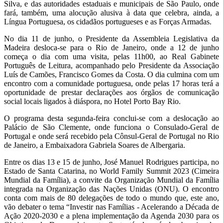
Silva, e das autoridades estaduais e municipais de São Paulo, onde
fará, também, uma alocução alusiva à data que celebra, ainda, a
Língua Portuguesa, os cidadãos portugueses e as Forças Armadas.
No dia 11 de junho, o Presidente da Assembleia Legislativa da
Madeira desloca-se para o Rio de Janeiro, onde a 12 de junho
começa o dia com uma visita, pelas 11h00, ao Real Gabinete
Português de Leitura, acompanhado pelo Presidente da Associação
Luís de Camões, Francisco Gomes da Costa. O dia culmina com um
encontro com a comunidade portuguesa, onde pelas 17 horas terá a
oportunidade de prestar declarações aos órgãos de comunicação
social locais ligados à diáspora, no Hotel Porto Bay Rio.
O programa desta segunda-feira conclui-se com a deslocação ao
Palácio de São Clemente, onde funciona o Consulado-Geral de
Portugal e onde será recebido pela Cônsul-Geral de Portugal no Rio
de Janeiro, a Embaixadora Gabriela Soares de Albergaria.
Entre os dias 13 e 15 de junho, José Manuel Rodrigues participa, no
Estado de Santa Catarina, no World Family Summit 2023 (Cimeira
Mundial da Família), a convite da Organização Mundial da Família
integrada na Organização das Nações Unidas (ONU). O encontro
conta com mais de 80 delegações de todo o mundo que, este ano,
vão debater o tema “Investir nas Famílias - Acelerando a Década de
Ação 2020-2030 e a plena implementação da Agenda 2030 para os