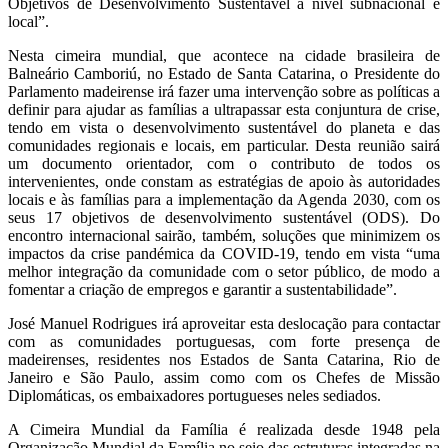
Objetivos de Desenvolvimento Sustentável a nível subnacional e
local”.
Nesta cimeira mundial, que acontece na cidade brasileira de
Balneário Camboriú, no Estado de Santa Catarina, o Presidente do
Parlamento madeirense irá fazer uma intervenção sobre as políticas a
definir para ajudar as famílias a ultrapassar esta conjuntura de crise,
tendo em vista o desenvolvimento sustentável do planeta e das
comunidades regionais e locais, em particular. Desta reunião sairá
um documento orientador, com o contributo de todos os
intervenientes, onde constam as estratégias de apoio às autoridades
locais e às famílias para a implementação da Agenda 2030, com os
seus 17 objetivos de desenvolvimento sustentável (ODS). Do
encontro internacional sairão, também, soluções que minimizem os
impactos da crise pandémica da COVID-19, tendo em vista “uma
melhor integração da comunidade com o setor público, de modo a
fomentar a criação de empregos e garantir a sustentabilidade”.
José Manuel Rodrigues irá aproveitar esta deslocação para contactar
com as comunidades portuguesas, com forte presença de
madeirenses, residentes nos Estados de Santa Catarina, Rio de
Janeiro e São Paulo, assim como com os Chefes de Missão
Diplomáticas, os embaixadores portugueses neles sediados.
A Cimeira Mundial da Família é realizada desde 1948 pela
Organização Mundial da Família no seio das estruturas integradas na