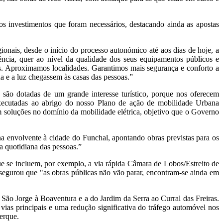
os investimentos que foram necessários, destacando ainda as apostas
onais, desde o início do processo autonómico até aos dias de hoje, a
lência, quer ao nível da qualidade dos seus equipamentos públicos e
árias. Aproximamos localidades. Garantimos mais segurança e conforto a
 e a luz chegassem às casas das pessoas.”
s são dotadas de um grande interesse turístico, porque nos oferecem
 executadas ao abrigo do nosso Plano de ação de mobilidade Urbana
soluções no domínio da mobilidade elétrica, objetivo que o Governo
na envolvente à cidade do Funchal, apontando obras previstas para os
a quotidiana das pessoas.”
ue se incluem, por exemplo, a via rápida Câmara de Lobos/Estreito de
egurou que "as obras públicas não vão parar, encontram-se ainda em
 São Jorge à Boaventura e a do Jardim da Serra ao Curral das Freiras.
vias principais e uma redução significativa do tráfego automóvel nos
erque.