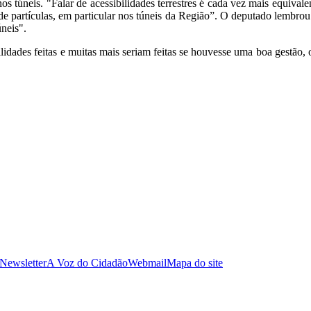
os túneis. "Falar de acessibilidades terrestres é cada vez mais equiva
e partículas, em particular nos túneis da Região”. O deputado lembrou 
úneis".
idades feitas e muitas mais seriam feitas se houvesse uma boa gestão, 
 Newsletter
A Voz do Cidadão
Webmail
Mapa do site