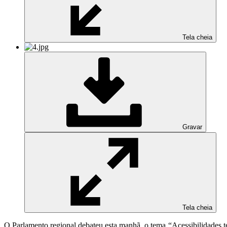
Tela cheia
Gravar
Tela cheia
O Parlamento regional debateu esta manhã, o tema “Acessibilidades te