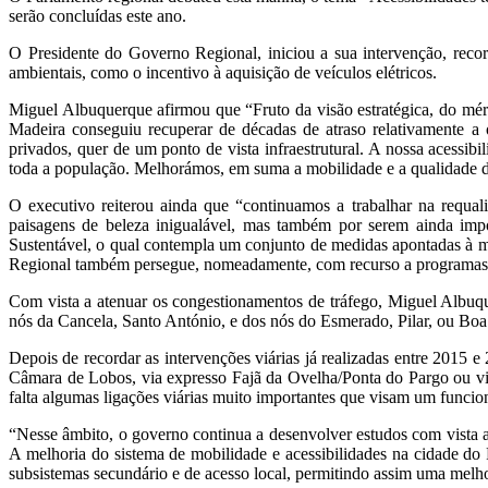
serão concluídas este ano.
O Presidente do Governo Regional, iniciou a sua intervenção, recor
ambientais, como o incentivo à aquisição de veículos elétricos.
Miguel Albuquerque afirmou que “Fruto da visão estratégica, do méri
Madeira conseguiu recuperar de décadas de atraso relativamente a o
privados, quer de um ponto de vista infraestrutural. A nossa acessibi
toda a população. Melhorámos, em suma a mobilidade e a qualidade de
O executivo reiterou ainda que “continuamos a trabalhar na requali
paisagens de beleza inigualável, mas também por serem ainda impo
Sustentável, o qual contempla um conjunto de medidas apontadas à 
Regional também persegue, nomeadamente, com recurso a programas de
Com vista a atenuar os congestionamentos de tráfego, Miguel Albuque
nós da Cancela, Santo António, e dos nós do Esmerado, Pilar, ou Boa 
Depois de recordar as intervenções viárias já realizadas entre 2015
Câmara de Lobos, via expresso Fajã da Ovelha/Ponta do Pargo ou vi
falta algumas ligações viárias muito importantes que visam um funcio
“Nesse âmbito, o governo continua a desenvolver estudos com vista a 
A melhoria do sistema de mobilidade e acessibilidades na cidade do 
subsistemas secundário e de acesso local, permitindo assim uma melho