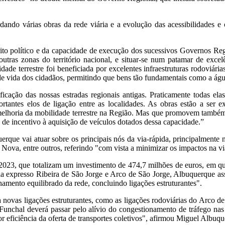
dando várias obras da rede viária e a evolução das acessibilidades e 
to político e da capacidade de execução dos sucessivos Governos Regi
utras zonas do território nacional, e situar-se num patamar de exce
lidade terrestre foi beneficiada por excelentes infraestruturas rodovi
 vida dos cidadãos, permitindo que bens tão fundamentais como a água
ficação das nossas estradas regionais antigas. Praticamente todas ela
rtantes elos de ligação entre as localidades. As obras estão a ser
melhoria da mobilidade terrestre na Região. Mas que promovem também 
 incentivo à aquisição de veículos dotados dessa capacidade.”
rque vai atuar sobre os principais nós da via-rápida, principalmente 
Nova, entre outros, referindo "com vista a minimizar os impactos na vi
 e 2023, que totalizam um investimento de 474,7 milhões de euros, em q
a expresso Ribeira de São Jorge e Arco de São Jorge, Albuquerque ass
namento equilibrado da rede, concluindo ligações estruturantes".
novas ligações estruturantes, como as ligações rodoviárias do Arco de
Funchal deverá passar pelo alívio do congestionamento de tráfego nas 
r eficiência da oferta de transportes coletivos", afirmou Miguel Albuqu