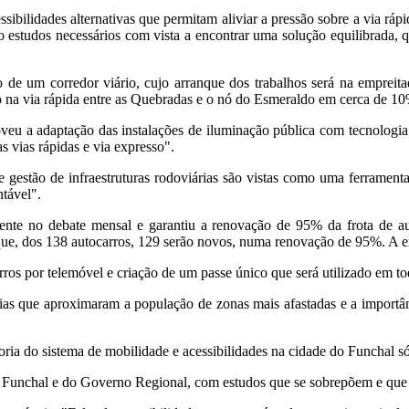
lidades alternativas que permitam aliviar a pressão sobre a via rápida,
o estudos necessários com vista a encontrar uma solução equilibrada
o de um corredor viário, cujo arranque dos trabalhos será na empreita
o na via rápida entre as Quebradas e o nó do Esmeraldo em cerca de 10
oveu a adaptação das instalações de iluminação pública com tecnologi
s vias rápidas e via expresso".
estão de infraestruturas rodoviárias são vistas como uma ferramenta 
ntável".
ente no debate mensal e garantiu a renovação de 95% da frota de aut
ir que, dos 138 autocarros, 129 serão novos, numa renovação de 95%. A 
os por telemóvel e criação de um passe único que será utilizado em t
s que aproximaram a população de zonas mais afastadas e a importânc
ria do sistema de mobilidade e acessibilidades na cidade do Funchal s
do Funchal e do Governo Regional, com estudos que se sobrepõem e que