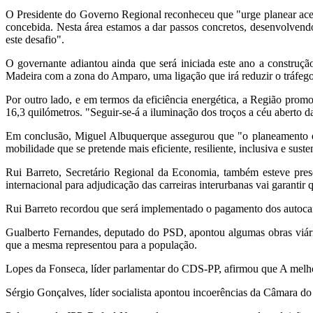
O Presidente do Governo Regional reconheceu que "urge planear acessibi
concebida. Nesta área estamos a dar passos concretos, desenvolvend
este desafio".
O governante adiantou ainda que será iniciada este ano a construçã
Madeira com a zona do Amparo, uma ligação que irá reduzir o tráfeg
Por outro lado, e em termos da eficiência energética, a Região prom
16,3 quilómetros. "Seguir-se-á a iluminação dos troços a céu aberto da
Em conclusão, Miguel Albuquerque assegurou que "o planeamento e g
mobilidade que se pretende mais eficiente, resiliente, inclusiva e suste
Rui Barreto, Secretário Regional da Economia, também esteve pres
internacional para adjudicação das carreiras interurbanas vai garant
Rui Barreto recordou que será implementado o pagamento dos autocarr
Gualberto Fernandes, deputado do PSD, apontou algumas obras viária
que a mesma representou para a população.
Lopes da Fonseca, líder parlamentar do CDS-PP, afirmou que A melho
Sérgio Gonçalves, líder socialista apontou incoerências da Câmara 