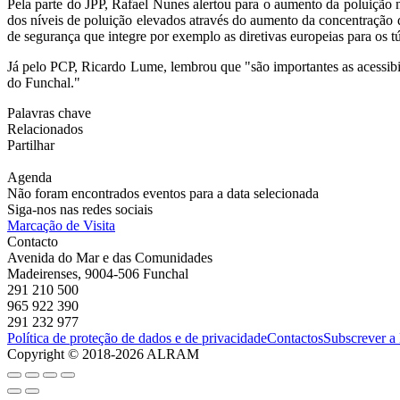
Pela parte do JPP, Rafael Nunes alertou para o aumento da poluição n
dos níveis de poluição elevados através do aumento da concentração d
de segurança que integre por exemplo as diretivas europeias para os t
Já pelo PCP, Ricardo Lume, lembrou que "são importantes as acessibil
do Funchal."
Palavras chave
Relacionados
Partilhar
Agenda
Não foram encontrados eventos para a data selecionada
Siga-nos nas redes sociais
Marcação de Visita
Contacto
Avenida do Mar e das Comunidades
Madeirenses, 9004-506 Funchal
291 210 500
965 922 390
291 232 977
Política de proteção de dados e de privacidade
Contactos
Subscrever a
Copyright © 2018-2026 ALRAM