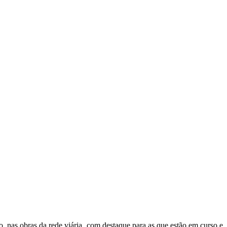
, nas obras da rede viária, com destaque para as que estão em curso e