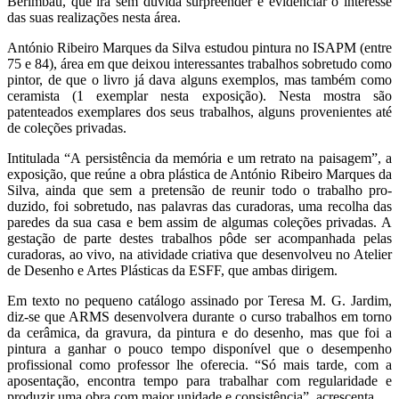
Berimbau, que irá sem duvida surpreender e evidenciar o interesse
das suas realizações nesta área.
António Ribeiro Marques da Silva estudou pintura no ISAPM (entre
75 e 84), área em que deixou interessantes trabalhos sobretudo como
pintor, de que o livro já dava alguns exemplos, mas também como
ceramista (1 exemplar nesta exposição). Nesta mostra são
patenteados exemplares dos seus trabalhos, alguns provenientes até
de coleções privadas.
Intitulada “A persistência da memória e um retrato na paisagem”, a
exposição, que reúne a obra plástica de António Ribeiro Mar­ques da
Silva, ainda que sem a pretensão de reunir todo o trabalho pro­
duzido, foi sobretudo, nas palavras das curadoras, uma recolha das
paredes da sua casa e bem assim de algumas coleções privadas. A
gestação de parte destes trabalhos pôde ser acompanhada pelas
curadoras, ao vivo, na atividade criativa que desenvolveu no Atelier
de Desenho e Artes Plásticas da ESFF, que ambas dirigem.
Em texto no pequeno catálogo assinado por Teresa M. G. Jardim,
diz-se que ARMS desenvolvera durante o curso trabalhos em torno
da cerâmica, da gravura, da pintura e do desenho, mas que foi a
pintura a ganhar o pouco tempo disponível que o desempenho
profissional como professor lhe oferecia. “Só mais tarde, com a
aposentação, encontra tempo para trabalhar com regularidade e
produzir uma obra com maior unidade e consistência”, acrescenta.