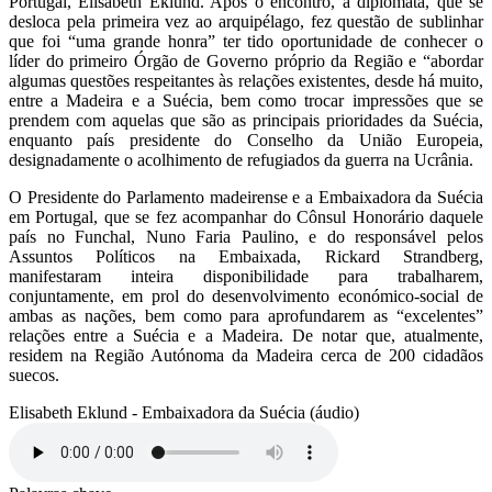
Portugal, Elisabeth Eklund. Após o encontro, a diplomata, que se
desloca pela primeira vez ao arquipélago, fez questão de sublinhar
que foi “uma grande honra” ter tido oportunidade de conhecer o
líder do primeiro Órgão de Governo próprio da Região e “abordar
algumas questões respeitantes às relações existentes, desde há muito,
entre a Madeira e a Suécia, bem como trocar impressões que se
prendem com aquelas que são as principais prioridades da Suécia,
enquanto país presidente do Conselho da União Europeia,
designadamente o acolhimento de refugiados da guerra na Ucrânia.
O Presidente do Parlamento madeirense e a Embaixadora da Suécia
em Portugal, que se fez acompanhar do Cônsul Honorário daquele
país no Funchal, Nuno Faria Paulino, e do responsável pelos
Assuntos Políticos na Embaixada, Rickard Strandberg,
manifestaram inteira disponibilidade para trabalharem,
conjuntamente, em prol do desenvolvimento económico-social de
ambas as nações, bem como para aprofundarem as “excelentes”
relações entre a Suécia e a Madeira. De notar que, atualmente,
residem na Região Autónoma da Madeira cerca de 200 cidadãos
suecos.
Elisabeth Eklund - Embaixadora da Suécia (áudio)