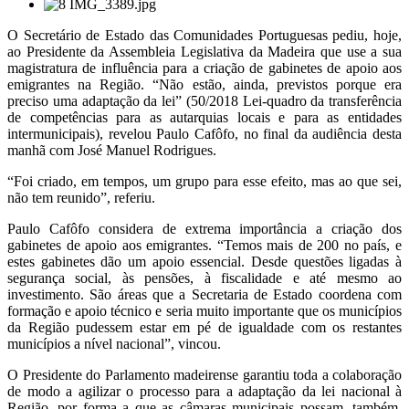
O Secretário de Estado das Comunidades Portuguesas pediu, hoje,
ao Presidente da Assembleia Legislativa da Madeira que use a sua
magistratura de influência para a criação de gabinetes de apoio aos
emigrantes na Região. “Não estão, ainda, previstos porque era
preciso uma adaptação da lei” (50/2018 Lei-quadro da transferência
de competências para as autarquias locais e para as entidades
intermunicipais), revelou Paulo Cafôfo, no final da audiência desta
manhã com José Manuel Rodrigues.
“Foi criado, em tempos, um grupo para esse efeito, mas ao que sei,
não tem reunido”, referiu.
Paulo Cafôfo considera de extrema importância a criação dos
gabinetes de apoio aos emigrantes. “Temos mais de 200 no país, e
estes gabinetes dão um apoio essencial. Desde questões ligadas à
segurança social, às pensões, à fiscalidade e até mesmo ao
investimento. São áreas que a Secretaria de Estado coordena com
formação e apoio técnico e seria muito importante que os municípios
da Região pudessem estar em pé de igualdade com os restantes
municípios a nível nacional”, vincou.
O Presidente do Parlamento madeirense garantiu toda a colaboração
de modo a agilizar o processo para a adaptação da lei nacional à
Região, por forma a que as câmaras municipais possam, também,