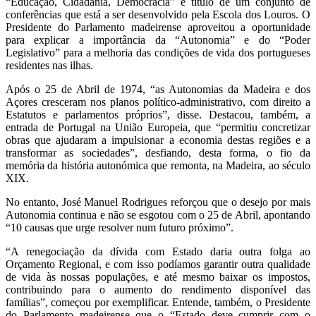
“Educação, Cidadania, Democracia” é título de um conjunto de
conferências que está a ser desenvolvido pela Escola dos Louros. O
Presidente do Parlamento madeirense aproveitou a oportunidade
para explicar a importância da “Autonomia” e do “Poder
Legislativo” para a melhoria das condições de vida dos portugueses
residentes nas ilhas.
Após o 25 de Abril de 1974, “as Autonomias da Madeira e dos
Açores cresceram nos planos político-administrativo, com direito a
Estatutos e parlamentos próprios”, disse. Destacou, também, a
entrada de Portugal na União Europeia, que “permitiu concretizar
obras que ajudaram a impulsionar a economia destas regiões e a
transformar as sociedades”, desfiando, desta forma, o fio da
memória da história autonómica que remonta, na Madeira, ao século
XIX.
No entanto, José Manuel Rodrigues reforçou que o desejo por mais
Autonomia continua e não se esgotou com o 25 de Abril, apontando
“10 causas que urge resolver num futuro próximo”.
“A renegociação da dívida com Estado daria outra folga ao
Orçamento Regional, e com isso podíamos garantir outra qualidade
de vida às nossas populações, e até mesmo baixar os impostos,
contribuindo para o aumento do rendimento disponível das
famílias”, começou por exemplificar. Entende, também, o Presidente
do Parlamento madeirense que o “Estado deve cumprir com o