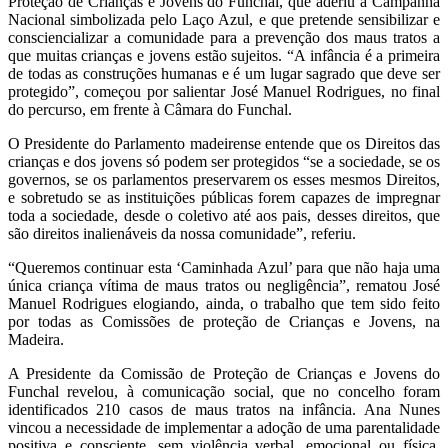
Proteção de Crianças e Jovens do Funchal, que aderiu à Campanha
Nacional simbolizada pelo Laço Azul, e que pretende sensibilizar e
consciencializar a comunidade para a prevenção dos maus tratos a
que muitas crianças e jovens estão sujeitos. “A infância é a primeira
de todas as construções humanas e é um lugar sagrado que deve ser
protegido”, começou por salientar José Manuel Rodrigues, no final
do percurso, em frente à Câmara do Funchal.
O Presidente do Parlamento madeirense entende que os Direitos das
crianças e dos jovens só podem ser protegidos “se a sociedade, se os
governos, se os parlamentos preservarem os esses mesmos Direitos,
e sobretudo se as instituições públicas forem capazes de impregnar
toda a sociedade, desde o coletivo até aos pais, desses direitos, que
são direitos inalienáveis da nossa comunidade”, referiu.
“Queremos continuar esta ‘Caminhada Azul’ para que não haja uma
única criança vítima de maus tratos ou negligência”, rematou José
Manuel Rodrigues elogiando, ainda, o trabalho que tem sido feito
por todas as Comissões de proteção de Crianças e Jovens, na
Madeira.
A Presidente da Comissão de Proteção de Crianças e Jovens do
Funchal revelou, à comunicação social, que no concelho foram
identificados 210 casos de maus tratos na infância. Ana Nunes
vincou a necessidade de implementar a adoção de uma parentalidade
positiva e consciente, sem violência verbal, emocional ou física.