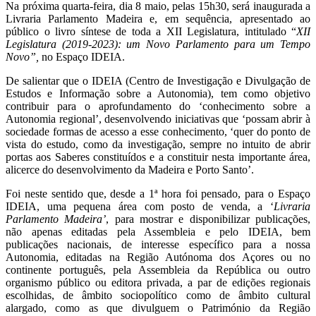
Na próxima quarta-feira, dia 8 maio, pelas 15h30, será inaugurada a
Livraria Parlamento Madeira e, em sequência, apresentado ao
público o livro
síntese de toda a XII Legislatura, intitulado “
XII
Legislatura (2019-2023): um Novo Parlamento para um Tempo
Novo”,
no Espaço IDEIA.
De salientar que o IDEIA (Centro de Investigação e Divulgação de
Estudos e Informação sobre a Autonomia), tem como objetivo
contribuir para o aprofundamento do ‘conhecimento sobre a
Autonomia regional’, desenvolvendo iniciativas que ‘possam abrir à
sociedade formas de acesso a esse conhecimento, ‘quer do ponto de
vista do estudo, como da investigação, sempre no intuito de abrir
portas aos Saberes constituídos e a constituir nesta importante área,
alicerce do desenvolvimento da Madeira e Porto Santo’.
Foi neste sentido que, desde a 1ª hora foi pensado, para o Espaço
IDEIA, uma pequena área com posto de venda, a ‘
Livraria
Parlamento Madeira’
, para mostrar e disponibilizar publicações,
não apenas editadas pela Assembleia e pelo IDEIA, bem
publicações nacionais, de interesse específico para a nossa
Autonomia, editadas na Região Autónoma dos Açores ou no
continente português, pela Assembleia da República ou outro
organismo público ou editora privada, a par de edições regionais
escolhidas, de âmbito sociopolítico como de âmbito cultural
alargado, como as que divulguem o Património da Região