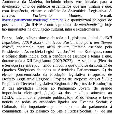
Autónoma da Madeira, incluindo obras vocacionadas para a
divulgação junto de públicos estrangeiros que nos visitam e que,
com frequência, visitam o edifício da Assembleia Legislativa. A
Livraria Parlamento Madeira
(e-mail:
livraria.parlamento.madeira@alram.pt
) disponibilizará coleções de
postais de edição IDEIA e outros produtos de
merchandising
, hoje
tão importantes na divulgação cultural, intra e extrafronteiras.
Por seu lado, o livro
síntese de toda a Legislatura, intitulado “
XII
Legislatura (2019-2023): um Novo Parlamento para um Tempo
Novo”
, contempla, para além de um Prefácio assinado pelo
Presidente da Assembleia Legislativa, José Manuel Rodrigues, como
o próprio título indica, toda a panóplia de assuntos e temas a que,
durante toda a XII Legislatura (2029-2023), a Assembleia (Plenário
e Serviços) se entregou, tendo em conta que o índice dá conta 1) de
Quadros Sinópticos de todas as Atividades Parlamentares; 2) do
elenco pormenorizado da Produção legislativa (
Propostas de
Decreto Legislativo Regional; Projetos de Proposta de Lei à AR;
Projetos de Decreto Legislativo Regional; e Projetos de Resolução);
3) das atividades ligadas ao Parlamento Jovem (de grande
importância cívico-pedagógica); 4) dos trabalhos atinentes ao
IDEIA, incluindo a presente publicação); 5) do elenco e breve
notícia de todas as atividades ligadas aos Eventos Sociais e
Culturais, tão importantes para a abertura do parlamento à
comunidade; 6) do Balanço do Site e Redes Sociais; 7) de um