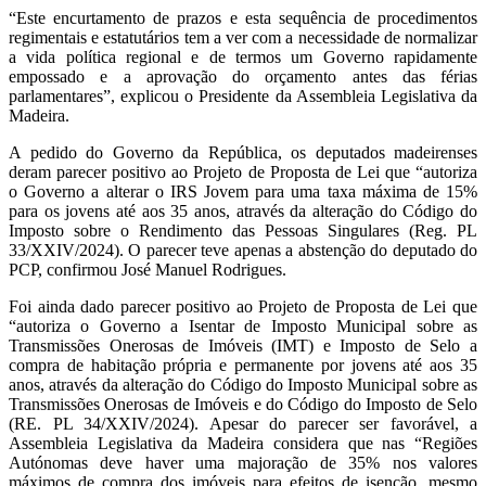
“Este encurtamento de prazos e esta sequência de procedimentos
regimentais e estatutários tem a ver com a necessidade de normalizar
a vida política regional e de termos um Governo rapidamente
empossado e a aprovação do orçamento antes das férias
parlamentares”, explicou o Presidente da Assembleia Legislativa da
Madeira.
A pedido do Governo da República, os deputados madeirenses
deram parecer positivo ao Projeto de Proposta de Lei que “autoriza
o Governo a alterar o IRS Jovem para uma taxa máxima de 15%
para os jovens até aos 35 anos, através da alteração do Código do
Imposto sobre o Rendimento das Pessoas Singulares (Reg. PL
33/XXIV/2024). O parecer teve apenas a abstenção do deputado do
PCP, confirmou José Manuel Rodrigues.
Foi ainda dado parecer positivo ao Projeto de Proposta de Lei que
“autoriza o Governo a Isentar de Imposto Municipal sobre as
Transmissões Onerosas de Imóveis (IMT) e Imposto de Selo a
compra de habitação própria e permanente por jovens até aos 35
anos, através da alteração do Código do Imposto Municipal sobre as
Transmissões Onerosas de Imóveis e do Código do Imposto de Selo
(RE. PL 34/XXIV/2024). Apesar do parecer ser favorável, a
Assembleia Legislativa da Madeira considera que nas “Regiões
Autónomas deve haver uma majoração de 35% nos valores
máximos de compra dos imóveis para efeitos de isenção, mesmo