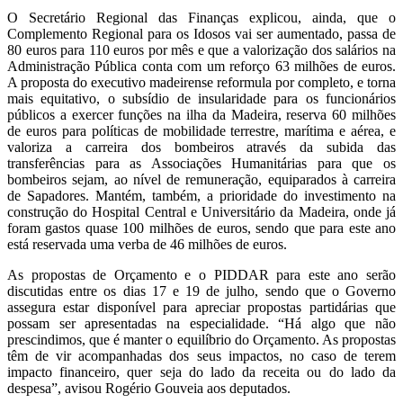
O Secretário Regional das Finanças explicou, ainda, que o
Complemento Regional para os Idosos vai ser aumentado, passa de
80 euros para 110 euros por mês e que a valorização dos salários na
Administração Pública conta com um reforço 63 milhões de euros.
A proposta do executivo madeirense reformula por completo, e torna
mais equitativo, o subsídio de insularidade para os funcionários
públicos a exercer funções na ilha da Madeira, reserva 60 milhões
de euros para políticas de mobilidade terrestre, marítima e aérea, e
valoriza a carreira dos bombeiros através da subida das
transferências para as Associações Humanitárias para que os
bombeiros sejam, ao nível de remuneração, equiparados à carreira
de Sapadores. Mantém, também, a prioridade do investimento na
construção do Hospital Central e Universitário da Madeira, onde já
foram gastos quase 100 milhões de euros, sendo que para este ano
está reservada uma verba de 46 milhões de euros.
As propostas de Orçamento e o PIDDAR para este ano serão
discutidas entre os dias 17 e 19 de julho, sendo que o Governo
assegura estar disponível para apreciar propostas partidárias que
possam ser apresentadas na especialidade. “Há algo que não
prescindimos, que é manter o equilíbrio do Orçamento. As propostas
têm de vir acompanhadas dos seus impactos, no caso de terem
impacto financeiro, quer seja do lado da receita ou do lado da
despesa”, avisou Rogério Gouveia aos deputados.