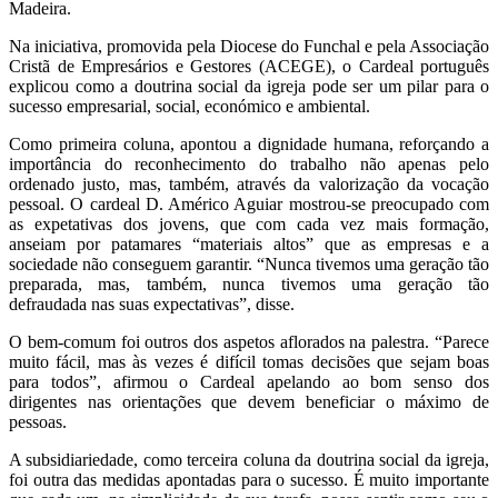
Madeira.
Na iniciativa, promovida pela Diocese do Funchal e pela Associação
Cristã de Empresários e Gestores (ACEGE), o Cardeal português
explicou como a doutrina social da igreja pode ser um pilar para o
sucesso empresarial, social, económico e ambiental.
Como primeira coluna, apontou a dignidade humana, reforçando a
importância do reconhecimento do trabalho não apenas pelo
ordenado justo, mas, também, através da valorização da vocação
pessoal. O cardeal D. Américo Aguiar mostrou-se preocupado com
as expetativas dos jovens, que com cada vez mais formação,
anseiam por patamares “materiais altos” que as empresas e a
sociedade não conseguem garantir. “Nunca tivemos uma geração tão
preparada, mas, também, nunca tivemos uma geração tão
defraudada nas suas expectativas”, disse.
O bem-comum foi outros dos aspetos aflorados na palestra. “Parece
muito fácil, mas às vezes é difícil tomas decisões que sejam boas
para todos”, afirmou o Cardeal apelando ao bom senso dos
dirigentes nas orientações que devem beneficiar o máximo de
pessoas.
A subsidiariedade, como terceira coluna da doutrina social da igreja,
foi outra das medidas apontadas para o sucesso. É muito importante