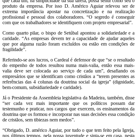
que cada um, na simplicidade da sua tarefa, possa sentir como seu o
produto da empresa. Por isso D. Américo Aguiar relevou ser de
extrema importância apostar na concretização e na realização
profissional e pessoal dos colaboradores. “O segredo é conseguir
com que os trabalhadores se identifiquem com projeto empresarial”.
Como quarto pilar, o bispo de Setúbal apontou a solidariedade e a
caridade. “As empresas devem ter a capacidade de ajudar aqueles
que por alguma razão foram excluídos ou estão em condições de
fragilidade”.
Referindo-se aos lucros, o Cardeal é defensor de que “se o resultado
do empenho de todos resultou numa mais-valia, então essa mais-
valia deve ser colocada ao serviço de cada um”, desafiando os
empresários que se identificam como cristãos a “terem presentes as
referências das 4 colunas da doutrina social da igreja” (dignidade,
bem-comum, subsidiariedade e caridade).
Já o Presidente da Assembleia legislativa da Madeira, também, disse
“ser cada vez mais importante que os políticos possam dar
testemunho e praticar, nos cargos que exercem, os ensinamentos da
doutrina que os formou e incorporar nas suas decisões essa condição
de cristãos, sem tibiezas nem medos”.
“Obrigado, D. américo Aguiar, por tudo o que tem feito pela Igreja,
nos últimos tempos, pela nossa juventude e sinta-se em casa, nesta