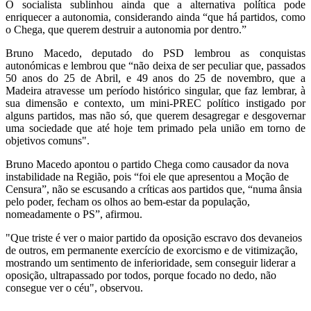
O socialista sublinhou ainda que a alternativa política pode
enriquecer a autonomia, considerando ainda “que há partidos, como
o Chega, que querem destruir a autonomia por dentro.”
Bruno Macedo, deputado do PSD lembrou as conquistas
autonómicas e lembrou que “não deixa de ser peculiar que, passados
50 anos do 25 de Abril, e 49 anos do 25 de novembro, que a
Madeira atravesse um período histórico singular, que faz lembrar, à
sua dimensão e contexto, um mini-PREC político instigado por
alguns partidos, mas não só, que querem desagregar e desgovernar
uma sociedade que até hoje tem primado pela união em torno de
objetivos comuns".
Bruno Macedo apontou o partido Chega como causador da nova
instabilidade na Região, pois “foi ele que apresentou a Moção de
Censura”, não se escusando a críticas aos partidos que, “numa ânsia
pelo poder, fecham os olhos ao bem-estar da população,
nomeadamente o PS”, afirmou.
"Que triste é ver o maior partido da oposição escravo dos devaneios
de outros, em permanente exercício de exorcismo e de vitimização,
mostrando um sentimento de inferioridade, sem conseguir liderar a
oposição, ultrapassado por todos, porque focado no dedo, não
consegue ver o céu", observou.