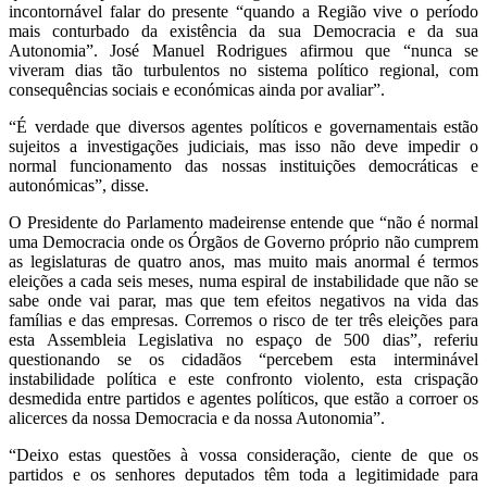
incontornável falar do presente “quando a Região vive o período
mais conturbado da existência da sua Democracia e da sua
Autonomia”. José Manuel Rodrigues afirmou que “nunca se
viveram dias tão turbulentos no sistema político regional, com
consequências sociais e económicas ainda por avaliar”.
“É verdade que diversos agentes políticos e governamentais estão
sujeitos a investigações judiciais, mas isso não deve impedir o
normal funcionamento das nossas instituições democráticas e
autonómicas”, disse.
O Presidente do Parlamento madeirense entende que “não é normal
uma Democracia onde os Órgãos de Governo próprio não cumprem
as legislaturas de quatro anos, mas muito mais anormal é termos
eleições a cada seis meses, numa espiral de instabilidade que não se
sabe onde vai parar, mas que tem efeitos negativos na vida das
famílias e das empresas. Corremos o risco de ter três eleições para
esta Assembleia Legislativa no espaço de 500 dias”, referiu
questionando se os cidadãos “percebem esta interminável
instabilidade política e este confronto violento, esta crispação
desmedida entre partidos e agentes políticos, que estão a corroer os
alicerces da nossa Democracia e da nossa Autonomia”.
“Deixo estas questões à vossa consideração, ciente de que os
partidos e os senhores deputados têm toda a legitimidade para