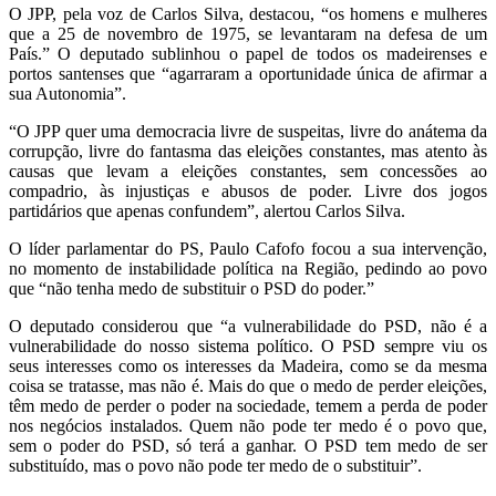
O JPP, pela voz de Carlos Silva, destacou, “os homens e mulheres
que a 25 de novembro de 1975, se levantaram na defesa de um
País.” O deputado sublinhou o papel de todos os madeirenses e
portos santenses que “agarraram a oportunidade única de afirmar a
sua Autonomia”.
“O JPP quer uma democracia livre de suspeitas, livre do anátema da
corrupção, livre do fantasma das eleições constantes, mas atento às
causas que levam a eleições constantes, sem concessões ao
compadrio, às injustiças e abusos de poder. Livre dos jogos
partidários que apenas confundem”, alertou Carlos Silva.
O líder parlamentar do PS, Paulo Cafofo focou a sua intervenção,
no momento de instabilidade política na Região, pedindo ao povo
que “não tenha medo de substituir o PSD do poder.”
O deputado considerou que “a vulnerabilidade do PSD, não é a
vulnerabilidade do nosso sistema político. O PSD sempre viu os
seus interesses como os interesses da Madeira, como se da mesma
coisa se tratasse, mas não é. Mais do que o medo de perder eleições,
têm medo de perder o poder na sociedade, temem a perda de poder
nos negócios instalados. Quem não pode ter medo é o povo que,
sem o poder do PSD, só terá a ganhar. O PSD tem medo de ser
substituído, mas o povo não pode ter medo de o substituir”.