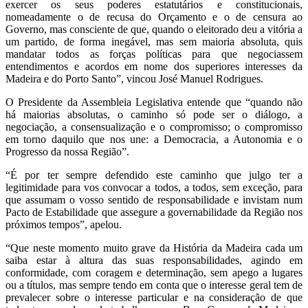
exercer os seus poderes estatutários e constitucionais,
nomeadamente o de recusa do Orçamento e o de censura ao
Governo, mas consciente de que, quando o eleitorado deu a vitória a
um partido, de forma inegável, mas sem maioria absoluta, quis
mandatar todos as forças políticas para que negociassem
entendimentos e acordos em nome dos superiores interesses da
Madeira e do Porto Santo”, vincou José Manuel Rodrigues.
O Presidente da Assembleia Legislativa entende que “quando não
há maiorias absolutas, o caminho só pode ser o diálogo, a
negociação, a consensualização e o compromisso; o compromisso
em torno daquilo que nos une: a Democracia, a Autonomia e o
Progresso da nossa Região”.
“É por ter sempre defendido este caminho que julgo ter a
legitimidade para vos convocar a todos, a todos, sem exceção, para
que assumam o vosso sentido de responsabilidade e invistam num
Pacto de Estabilidade que assegure a governabilidade da Região nos
próximos tempos”, apelou.
“Que neste momento muito grave da História da Madeira cada um
saiba estar à altura das suas responsabilidades, agindo em
conformidade, com coragem e determinação, sem apego a lugares
ou a títulos, mas sempre tendo em conta que o interesse geral tem de
prevalecer sobre o interesse particular e na consideração de que