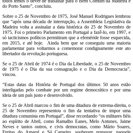
todos temos o dever de trabalhar para o Bem Comum da Madeira e
do Porto Santo”, concluiu.
Sobre o 25 de Novembro de 1975, José Manuel Rodrigues lembrou
que “após uma década de interrupção, a Assembleia Legislativa da
Madeira volta a assinalar a data histórica do 25 de Novembro de
1975. Foi o primeiro Parlamento em Portugal a fazê-lo, em 1997, e
só tacticismos políticos permitiram que a efeméride fosse esquecida,
em 2015, e até hoje. Ainda bem que se conseguiu uma maioria
parlamentar para voltarmos a comemorar condignamente este ato
libertador da revolução portuguesa.
Se o 25 de Abril de 1974 é o Dia da Liberdade, o 25 de Novembro
de 1975 é o Dia da sua consagração e o Dia da Democracia”,
vincou.
“Estas datas da História de Portugal dos últimos 50 anos estão
interligadas pelo combate por um regime democrático e por uma
ideia de um país justo e desenvolvido.
Se o 25 de Abril marcou o fim de uma ditadura de extrema-direita, o
25 de Novembro representou o fim da tentativa de impor uma
ditadura comunista em Portugal”, disse recordando “os militares fiéis
ao espírito de Abril, como Ramalho Eanes, Melo Antunes, Jaime
Neves e tantos outros, e civis democratas, como Mário Soares,
Freitas do Amaral e Sá Carneiro, souberam restaurar, naquele