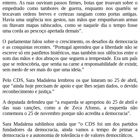
enterro. As ruas ouviram passos firmes, botas que troavam sobre o
empedrado como tambores de guerra, enquanto nos quartéis se
trocavam ordens breves e certezas rangiam como portas antigas.
Havia uma urgência nos gestos, nas mãos que empunhavam armas
ou fitavam mapas rabiscados, como se naquele dia o tempo fosse
uma corda ao pescoço apertada demais”.
O parlamentar falou sobre o crescimento, os desafios da democracia
e as conquistas recentes. “Portugal aprendeu que a liberdade não se
escreve só em panfletos histéricos, mas também nos silêncios entre o
som das mãos e dos abraços que seguem a tempestade. Era um país
que se redescobria, que sentia na carne a responsabilidade de existir,
sem medo de ser mais do que uma ideia.”
Pelo CDS, Sara Madalena lembrou os que lutaram no 25 de abril,
que “ainda hoje precisam de apoio e que lhes sejam dados, o devido
reconhecimento e justiça.”
A deputada defendeu que “a esquerda se apropriou do 25 de abril e
das suas canções, como a de Zeca Afonso, a esquerda não
comemora o 25 de novembro porque não acredita a democracia”.
Sara Madalena sublinhou ainda que “o CDS foi um dos partidos
fundadores da democracia, ainda vamos a tempo de primar a
democracia e a autonomia de tolerância e de valores democráticos.