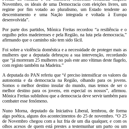
Novembro, os ideais de uma Democracia com eleições livres, um
regime por fim votado ao pluralismo, um Estado tendente ao
descentramento e uma Nação integrada e voltada à Europa
desenvolvida”.
Por parte dos partidos, Mónica Freitas recordou “a resiliência e o
orgulho pelos madeirenses e pela Região, na luta pela democracia,”
afirmando que o caminho não tem sido fácil.
Foi sobre a violência doméstica e a necessidade de proteger mais as
mulheres que a deputada debruçou a sua intervenção, recordando
que “já morreram 25 mulheres no país este ano vítimas deste flagelo,
com registo também na Madeira.”
A deputada do PAN referiu que “é preciso intensificar os valores da
autonomia e da democracia na Região, olhando para os jovens.
Somos o melhor destino insular do mundo, mas temos de ser o
melhor destino para os jovens, em especial os nossos”, afirmou.
Mónica Freitas sublinhou que a democracia deve servir também para
combater esse fenómeno.
Nuno Morna, deputado da Iniciativa Liberal, lembrou, de forma
algo poética, alguns dos acontecimentos do 25 de novembro. “O 25
de Novembro chegou com a luz fria de um dia qualquer, e com os
olhos acesos de quem está prestes a testemunhar um parto ou um