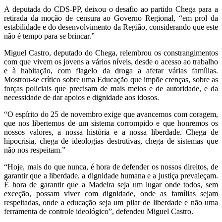
A deputada do CDS-PP, deixou o desafio ao partido Chega para a
retirada da moção de censura ao Governo Regional, “em prol da
estabilidade e do desenvolvimento da Região, considerando que este
não é tempo para se brincar.”
Miguel Castro, deputado do Chega, relembrou os constrangimentos
com que vivem os jovens a vários níveis, desde o acesso ao trabalho
e à habitação, com flagelo da droga a afetar várias famílias.
Mostrou-se crítico sobre uma Educação que impõe crenças, sobre as
forças policiais que precisam de mais meios e de autoridade, e da
necessidade de dar apoios e dignidade aos idosos.
“O espírito do 25 de novembro exige que avancemos com coragem,
que nos libertemos de um sistema corrompido e que honremos os
nossos valores, a nossa história e a nossa liberdade. Chega de
hipocrisia, chega de ideologias destrutivas, chega de sistemas que
não nos respeitam.”
“Hoje, mais do que nunca, é hora de defender os nossos direitos, de
garantir que a liberdade, a dignidade humana e a justiça prevaleçam.
É hora de garantir que a Madeira seja um lugar onde todos, sem
exceção, possam viver com dignidade, onde as famílias sejam
respeitadas, onde a educação seja um pilar de liberdade e não uma
ferramenta de controle ideológico”, defendeu Miguel Castro.