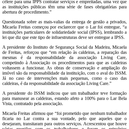
célere para uma IPPS contratar serviços e empreitadas, uma vez que
as instituições públicas têm uma série de fases obrigatórias para
abertura de procedimento.”
Questionada sobre as mais-valias da entrega de gestão a privados,
Micaela Freitas começou por esclarecer que o Lar foi entregue, “a
instituições particulares de solidariedade social (IPSS), lembrando a
lei que diz que este tipo de infraestruturas deve ser entregue a IPSS.
A presidente do Instituto de Segurança Social da Madeira, Micaela
de Freitas, reforçou que “em relação às caldeiras, a reparação das
mesmas é da responsabilidade da associação Living Care,
competindo à Associação os procedimentos para que as caldeiras
voltassem a funcionar. As obras de conservação e ampliação do
imóvel são da responsabilidade da instituição, com o aval do ISSM.
Já no caso de intervenções mais pequenas, como o caso das
caldeiras, é da responsabilidade da associação Living Care.”
A presidente do ISSM indicou que um trabalhador teve formação
para manusear as caldeiras, estando afeto a 100% para o Lar Bela
Vista, contratado pela associação.
Micaela Freitas afirmou que “foi prometido que nenhum trabalhador
ficaria no Lar contra a sua vontade, pelo que aqueles que o
desejaram, transitaram para outros serviços. Acrescentou que houve
várias reuniões com os trabalhadores e foram os princípios