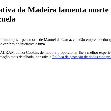
lativa da Madeira lamenta mort
zuela
profundo pesar pela morte de Manuel da Gama, cidadão empreendedor qu
pírito de iniciativa e uma...
a - ALRAM
utiliza Cookies de modo a proporcionar-lhe a melhor experiê
rmação mais detalhada, consulte a
Política de proteção de dados e de pr