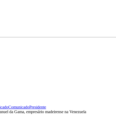
cado
Comunicado
Presidente
Manuel da Gama, empresário madeirense na Venezuela