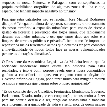
sequelas na nossa Natureza e Paisagem, com consequências na
própria estabilidade orográfica de algumas zonas da ilha e que,
espero, não tenham impacto negativo no turismo”.
Para que estas catástrofes não se repetiam José Manuel Rodrigues
diz que é “chegado a altura de repensar, seriamente, o ordenamento
do nosso território; a expansão urbanística para zonas de risco; a
gestão da floresta; a prevenção dos fogos rurais, que rapidamente
descem aos meios urbanos; o uso que temos dado aos solos e a
limpeza de terrenos públicos e privados”, bem como “é importante
repensar os meios terrestres e aéreos que devemos ter para combater
a inevitabilidade de novos fogos face às nossas vulnerabilidades
perante as alterações climáticas”.
O Presidente da Assembleia Legislativa da Madeira lembra que “a
sociedade madeirense nunca esteve tão desperta para estas
realidades, e isso é bom, porque revela que a nossa comunidade
ganhou a consciência de que, em conjunto com os órgãos de
Governo próprio da Região, pode fazer muito para mitigar e reduzir
os riscos e ameaças que pairam sobre o nosso arquipélago”.
“Estou convicto de que Cidadãos, Freguesias, Municípios, Governo,
Parlamento, Estado, todos, e em cooperação, temos muito a fazer
para melhorar a defesa e a segurança das nossas ilhas e trabalhar
para incrementar a qualidade de vida e a segurança de quem nasceu