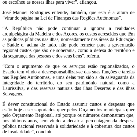
ou escolheu as nossas ilhas para viver”, afiançou.
José Manuel Rodrigues entende, também, que esta é a altura de
“virar de página na Lei de Finanças das Regiões Autónomas”.
“A República não pode continuar a ignorar a realidades
arquipelágica da Madeira e dos Açores, os custos acrescidos que têm
as políticas públicas nas ilhas, nomeadamente nas áreas da Educação
e Saúde e, acima de tudo, não pode remeter para a governação
regional custos que são de soberania, como a defesa do território e
da segurança das pessoas e dos seus bens”, referiu.
“Com o argumento de que os serviços estão regionalizados, o
Estado tem vindo a desresponsabilizar-se das suas funções e tarefas
nas Regiões Autónomas, e uma delas tem sido a da salvaguarda da
integridade do território, do seu património natural, como a
Laurissilva, e das reservas naturais das ilhas Desertas e das ilhas
Selvagens.
É dever constitucional do Estado assumir custos e despesas que
estão hoje a ser suportados quer pelos Orçamentos municipais quer
pelo Orçamento Regional, até porque os números demonstram que,
nos últimos anos, tem vindo a decair a percentagem da despesa
pública nacional reservada à solidariedade e à cobertura dos custos
de insularidade”, concluiu.