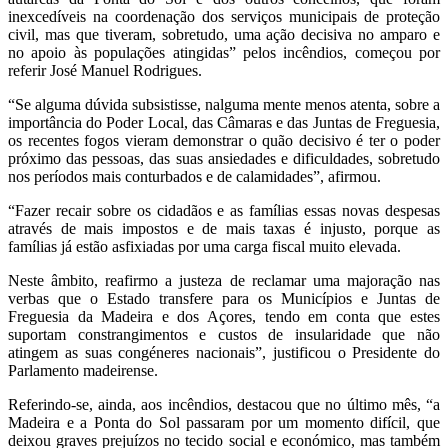
inexcedíveis na coordenação dos serviços municipais de proteção
civil, mas que tiveram, sobretudo, uma ação decisiva no amparo e
no apoio às populações atingidas” pelos incêndios, começou por
referir José Manuel Rodrigues.
“Se alguma dúvida subsistisse, nalguma mente menos atenta, sobre a
importância do Poder Local, das Câmaras e das Juntas de Freguesia,
os recentes fogos vieram demonstrar o quão decisivo é ter o poder
próximo das pessoas, das suas ansiedades e dificuldades, sobretudo
nos períodos mais conturbados e de calamidades”, afirmou.
“Fazer recair sobre os cidadãos e as famílias essas novas despesas
através de mais impostos e de mais taxas é injusto, porque as
famílias já estão asfixiadas por uma carga fiscal muito elevada.
Neste âmbito, reafirmo a justeza de reclamar uma majoração nas
verbas que o Estado transfere para os Municípios e Juntas de
Freguesia da Madeira e dos Açores, tendo em conta que estes
suportam constrangimentos e custos de insularidade que não
atingem as suas congéneres nacionais”, justificou o Presidente do
Parlamento madeirense.
Referindo-se, ainda, aos incêndios, destacou que no último mês, “a
Madeira e a Ponta do Sol passaram por um momento difícil, que
deixou graves prejuízos no tecido social e económico, mas também