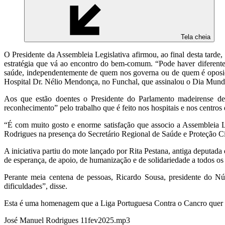
Tela cheia
O Presidente da Assembleia Legislativa afirmou, ao final desta tarde,
estratégia que vá ao encontro do bem-comum. “Pode haver diferentes
saúde, independentemente de quem nos governa ou de quem é oposição
Hospital Dr. Nélio Mendonça, no Funchal, que assinalou o Dia Mund
Aos que estão doentes o Presidente do Parlamento madeirense dei
reconhecimento” pelo trabalho que é feito nos hospitais e nos centro
“É com muito gosto e enorme satisfação que associo a Assembleia L
Rodrigues na presença do Secretário Regional de Saúde e Proteção 
A iniciativa partiu do mote lançado por Rita Pestana, antiga deput
de esperança, de apoio, de humanização e de solidariedade a todos os 
Perante meia centena de pessoas, Ricardo Sousa, presidente do Nú
dificuldades”, disse.
Esta é uma homenagem que a Liga Portuguesa Contra o Cancro quer re
José Manuel Rodrigues 11fev2025.mp3