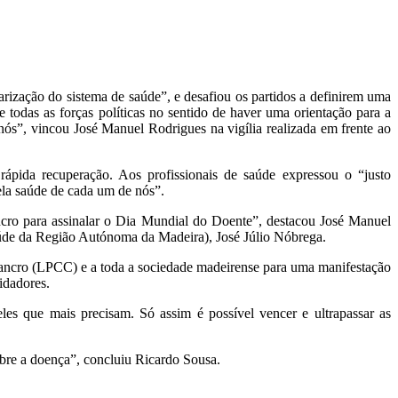
darização do sistema de saúde”, e desafiou os partidos a definirem uma
todas as forças políticas no sentido de haver uma orientação para a
ós”, vincou José Manuel Rodrigues na vigília realizada em frente ao
ápida recuperação. Aos profissionais de saúde expressou o “justo
ela saúde de cada um de nós”.
ncro para assinalar o Dia Mundial do Doente”, destacou José Manuel
úde da Região Autónoma da Madeira), José Júlio Nóbrega.
Cancro (LPCC) e a toda a sociedade madeirense para uma manifestação
idadores.
es que mais precisam. Só assim é possível vencer e ultrapassar as
bre a doença”, concluiu Ricardo Sousa.