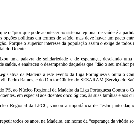
 que o “pior que pode acontecer ao sistema regional de saúde é a parti
 opções políticas em termos de saúde, mas deve haver um pacto entre 
. Porque o superior interesse da população assim o exige de todos n
ial do Doente.
xou uma palavra de solidariedade e de esperança, desejando uma r
s de saúde, e enalteceu o desempenho daqueles que “dão o seu melhor p
egislativa da Madeira a este evento da Liga Portuguesa Contra o Ca
Civil, Pedro Ramos, e do Diretor Clínico do SESARAM (Serviço de Sa
ada do PS, ao Núcleo Regional da Madeira da Liga Portuguesa Contra o 
doentes, em especial aos doentes oncológicos, às suas famílias e aos cu
cleo Regional da LPCC, vincou a importância de “estar junto daquel
petir todos os anos, na Madeira, em nome da “esperança da vitória so