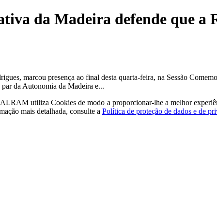
ativa da Madeira defende que a R
igues, marcou presença ao final desta quarta-feira, na Sessão Comemo
a par da Autonomia da Madeira e...
a - ALRAM
utiliza Cookies de modo a proporcionar-lhe a melhor experiê
rmação mais detalhada, consulte a
Política de proteção de dados e de pr