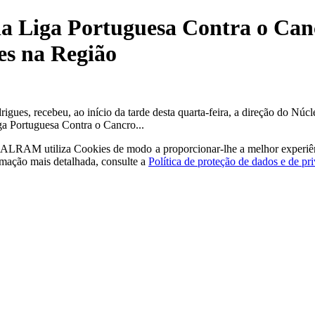
da Liga Portuguesa Contra o Ca
es na Região
igues, recebeu, ao início da tarde desta quarta-feira, a direção do Nú
ga Portuguesa Contra o Cancro...
a - ALRAM
utiliza Cookies de modo a proporcionar-lhe a melhor experiê
rmação mais detalhada, consulte a
Política de proteção de dados e de pr