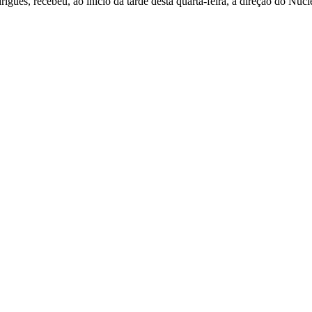
igues, recebeu, ao início da tarde desta quarta-feira, a direção do Nú