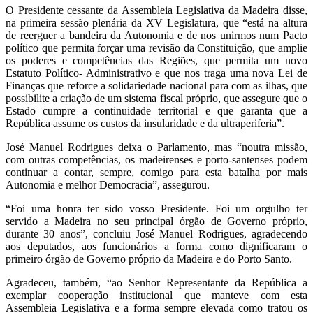
O Presidente cessante da Assembleia Legislativa da Madeira disse,
na primeira sessão plenária da XV Legislatura, que “está na altura
de reerguer a bandeira da Autonomia e de nos unirmos num Pacto
político que permita forçar uma revisão da Constituição, que amplie
os poderes e competências das Regiões, que permita um novo
Estatuto Político- Administrativo e que nos traga uma nova Lei de
Finanças que reforce a solidariedade nacional para com as ilhas, que
possibilite a criação de um sistema fiscal próprio, que assegure que o
Estado cumpre a continuidade territorial e que garanta que a
República assume os custos da insularidade e da ultraperiferia”.
José Manuel Rodrigues deixa o Parlamento, mas “noutra missão,
com outras competências, os madeirenses e porto-santenses podem
continuar a contar, sempre, comigo para esta batalha por mais
Autonomia e melhor Democracia”, assegurou.
“Foi uma honra ter sido vosso Presidente. Foi um orgulho ter
servido a Madeira no seu principal órgão de Governo próprio,
durante 30 anos”, concluiu José Manuel Rodrigues, agradecendo
aos deputados, aos funcionários a forma como dignificaram o
primeiro órgão de Governo próprio da Madeira e do Porto Santo.
Agradeceu, também, “ao Senhor Representante da República a
exemplar cooperação institucional que manteve com esta
Assembleia Legislativa e a forma sempre elevada como tratou os