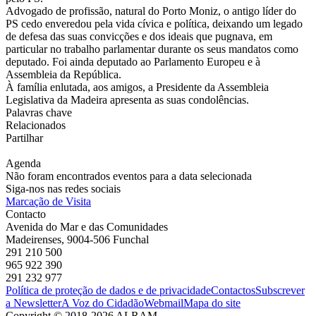
Advogado de profissão, natural do Porto Moniz, o antigo líder do
PS cedo enveredou pela vida cívica e política, deixando um legado
de defesa das suas convicções e dos ideais que pugnava, em
particular no trabalho parlamentar durante os seus mandatos como
deputado. Foi ainda
deputado ao Parlamento Europeu e à
Assembleia da República.
À família enlutada, aos amigos, a Presidente da Assembleia
Legislativa da Madeira apresenta as suas condolências.
Palavras chave
Relacionados
Partilhar
Agenda
Não foram encontrados eventos para a data selecionada
Siga-nos nas redes sociais
Marcação de Visita
Contacto
Avenida do Mar e das Comunidades
Madeirenses, 9004-506 Funchal
291 210 500
965 922 390
291 232 977
Política de proteção de dados e de privacidade
Contactos
Subscrever
a Newsletter
A Voz do Cidadão
Webmail
Mapa do site
Copyright © 2018-2026 ALRAM