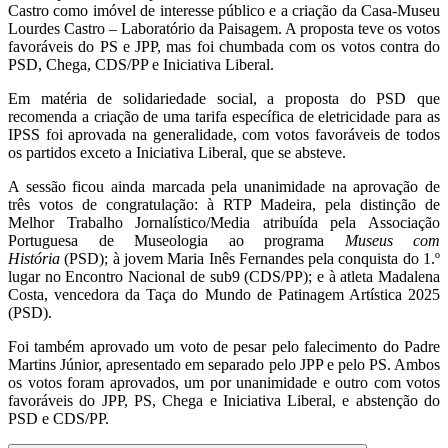
Castro como imóvel de interesse público e a criação da Casa-Museu
Lourdes Castro – Laboratório da Paisagem. A proposta teve os votos
favoráveis do PS e JPP, mas foi chumbada com os votos contra do
PSD, Chega, CDS/PP e Iniciativa Liberal.
Em matéria de solidariedade social, a proposta do PSD que
recomenda a criação de uma tarifa específica de eletricidade para as
IPSS foi aprovada na generalidade, com votos favoráveis de todos
os partidos exceto a Iniciativa Liberal, que se absteve.
A sessão ficou ainda marcada pela unanimidade na aprovação de
três votos de congratulação: à RTP Madeira, pela distinção de
Melhor Trabalho Jornalístico/Media atribuída pela Associação
Portuguesa de Museologia ao programa
Museus com
História
(PSD); à jovem Maria Inês Fernandes pela conquista do 1.º
lugar no Encontro Nacional de sub9 (CDS/PP); e à atleta Madalena
Costa, vencedora da Taça do Mundo de Patinagem Artística 2025
(PSD).
Foi também aprovado um voto de pesar pelo falecimento do Padre
Martins Júnior, apresentado em separado pelo JPP e pelo PS. Ambos
os votos foram aprovados, um por unanimidade e outro com votos
favoráveis do JPP, PS, Chega e Iniciativa Liberal, e abstenção do
PSD e CDS/PP.