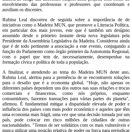
envolvimento das professoras e professores que coordenam e
auxiliam os discentes.
Rubina Leal discorreu de seguida sobre a importância de de
iniciativas como o Madeira MUN, que promove a Literacia Política,
em particular dos mais jovens, este que é também um desígnio
assumido desde o primeiro instante desta nova legislatura pela
Presidente da Assembleia Legislativa da Madeira. Considerou ainda
que é de todo pertinente a associação a este evento, conjugando a
função do Parlamento como órgão primeiro da Autonomia Regional,
com o papel que tem de, necessariamente, desempenhar na
formação cívica e política de toda a população.
A finalizar, e atendendo ao tema do Madeira MUN deste ano,
Rubina Leal, alertou para a premência de se encontrarem soluções
para o desafio que é a economia global. "Hoje, não apenas os
diferentes países dependem uns dos outros nas suas relações e trocas
comerciais e financeiras, como nós próprios, enquanto
consumidores, fazemos transações para várias partes do planeta",
afirmou. É fundamental mitigar a disparidade elevada de poder e
influência dos países com mais poder económico e aqueles que têm
uma economia mais frágil, uma vez que uma decisão tomada por um
país, pode colocar em risco milhões de cidadãos de outras
nacionalidades. "Temos de ser solidários com os mais vulneráveis e
nunca utilizar uma posição relativa de poder ou força para prejudicar