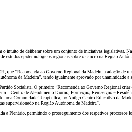
 intuito de deliberar sobre um conjunto de iniciativas legislativas. Na
ar de estudos epidemiológicos regionais sobre o cancro na Região Autón
CH, que “Recomenda ao Governo Regional da Madeira a adoção de um p
 Autónoma da Madeira”, tendo igualmente aprovado por unanimidade a s
o Partido Socialista. O primeiro “Recomenda ao Governo Regional criar
ira – Centro de Atendimento Diurno, Formação, Reinserção e Residên
 de uma Comunidade Terapêutica, no Antigo Centro Educativo da Madei
gas supervisionado na Região Autónoma da Madeira”.
 a Plenário, permitindo o prosseguimento dos respetivos processos leg