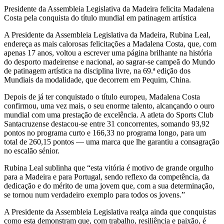
Presidente da Assembleia Legislativa da Madeira felicita Madalena
Costa pela conquista do título mundial em patinagem artística
A Presidente da Assembleia Legislativa da Madeira, Rubina Leal,
endereça as mais calorosas felicitações a Madalena Costa, que, com
apenas 17 anos, voltou a escrever uma página brilhante na história
do desporto madeirense e nacional, ao sagrar-se campeã do Mundo
de patinagem artística na disciplina livre, na 69.ª edição dos
Mundiais da modalidade, que decorrem em Pequim, China.
Depois de já ter conquistado o título europeu, Madalena Costa
confirmou, uma vez mais, o seu enorme talento, alcançando o ouro
mundial com uma prestação de excelência. A atleta do Sports Club
Santacruzense destacou-se entre 31 concorrentes, somando 93,92
pontos no programa curto e 166,33 no programa longo, para um
total de 260,15 pontos — uma marca que lhe garantiu a consagração
no escalão sénior.
Rubina Leal sublinha que “esta vitória é motivo de grande orgulho
para a Madeira e para Portugal, sendo reflexo da competência, da
dedicação e do mérito de uma jovem que, com a sua determinação,
se tornou num verdadeiro exemplo para todos os jovens.”
A Presidente da Assembleia Legislativa realça ainda que conquistas
como esta demonstram que, com trabalho, resiliência e paixão, é