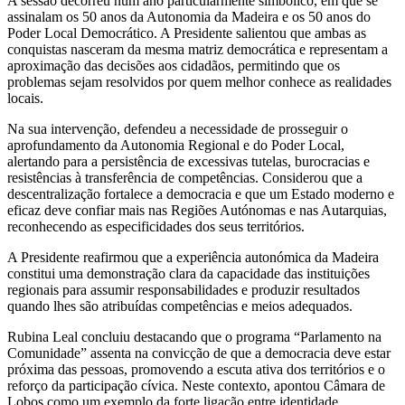
A sessão decorreu num ano particularmente simbólico, em que se
assinalam os 50 anos da Autonomia da Madeira e os 50 anos do
Poder Local Democrático. A Presidente salientou que ambas as
conquistas nasceram da mesma matriz democrática e representam a
aproximação das decisões aos cidadãos, permitindo que os
problemas sejam resolvidos por quem melhor conhece as realidades
locais.
Na sua intervenção, defendeu a necessidade de prosseguir o
aprofundamento da Autonomia Regional e do Poder Local,
alertando para a persistência de excessivas tutelas, burocracias e
resistências à transferência de competências. Considerou que a
descentralização fortalece a democracia e que um Estado moderno e
eficaz deve confiar mais nas Regiões Autónomas e nas Autarquias,
reconhecendo as especificidades dos seus territórios.
A Presidente reafirmou que a experiência autonómica da Madeira
constitui uma demonstração clara da capacidade das instituições
regionais para assumir responsabilidades e produzir resultados
quando lhes são atribuídas competências e meios adequados.
Rubina Leal concluiu destacando que o programa “Parlamento na
Comunidade” assenta na convicção de que a democracia deve estar
próxima das pessoas, promovendo a escuta ativa dos territórios e o
reforço da participação cívica. Neste contexto, apontou Câmara de
Lobos como um exemplo da forte ligação entre identidade,