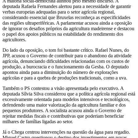
A maioria social-democrata alinhou pelo mesmo discurso. A
deputada Rafaela Fernandes alertou para a necessidade de garantir
verbas europeias adequadas para o setor agrícola regional,
considerando essencial que Bruxelas reconheça as especificidades
das regiões ultraperiféricas. A parlamentar acusou ainda a oposição
de ignorar os desafios próprios da agricultura madeirense e destacou
o papel dos apoios públicos na estabilidade do rendimento dos
agricultores.
Do lado da oposição, o tom foi bastante crítico. Rafael Nunes, do
JPP, acusou o Governo de contribuir para o abandono da atividade
agrícola, denunciando dificuldades relacionadas com os custos de
produção, a burocracia e o funcionamento da Gesba. O deputado
apontou ainda para a diminuição do número de explorações
agrícolas e para a quebra de produções tradicionais, como a uva.
Também o PS contestou a visão apresentada pelo executivo. A
deputada Sílvia Silva considerou que a política agrícola regional está
excessivamente orientada para modelos intensivos e tecnológicos,
defendendo uma maior valorização da agricultura familiar e dos
pequenos produtores. A socialista acusou ainda o Governo de
rejeitar medidas fiscais e contributivas que poderiam beneficiar
milhares de famílias ligadas ao setor.
Já o Chega centrou intervenções na questão da água para regadio.
Miguel Castro questionou o destino dos investimentos em novas