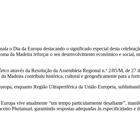
inala o Dia da Europa destacando o significado especial desta celebr
a da Madeira reforçar o seu desenvolvimento económico e social, mode
ico através da Resolução da Assembleia Regional n.º 2/85/M, de 27 d
 da Madeira contribuiu histórica, cultural e geograficamente para a fo
uropa, enquanto Região Ultraperiférica da União Europeia, sublinhando
 Europa vive atualmente “um tempo particularmente desafiante”, manife
iro Plurianual, garantindo respostas adequadas às especificidades e des