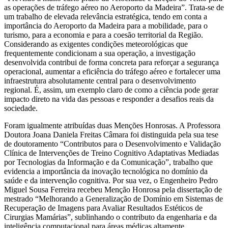
as operações de tráfego aéreo no Aeroporto da Madeira”. Trata-se de
um trabalho de elevada relevância estratégica, tendo em conta a
importância do Aeroporto da Madeira para a mobilidade, para o
turismo, para a economia e para a coesão territorial da Região.
Considerando as exigentes condições meteorológicas que
frequentemente condicionam a sua operação, a investigação
desenvolvida contribui de forma concreta para reforçar a segurança
operacional, aumentar a eficiência do tráfego aéreo e fortalecer uma
infraestrutura absolutamente central para o desenvolvimento
regional. É, assim, um exemplo claro de como a ciência pode gerar
impacto direto na vida das pessoas e responder a desafios reais da
sociedade.
Foram igualmente atribuídas duas Menções Honrosas. A Professora
Doutora Joana Daniela Freitas Câmara foi distinguida pela sua tese
de doutoramento “Contributos para o Desenvolvimento e Validação
Clínica de Intervenções de Treino Cognitivo Adaptativas Mediadas
por Tecnologias da Informação e da Comunicação”, trabalho que
evidencia a importância da inovação tecnológica no domínio da
saúde e da intervenção cognitiva. Por sua vez, o Engenheiro Pedro
Miguel Sousa Ferreira recebeu Menção Honrosa pela dissertação de
mestrado “Melhorando a Generalização de Domínio em Sistemas de
Recuperação de Imagens para Avaliar Resultados Estéticos de
Cirurgias Mamárias”, sublinhando o contributo da engenharia e da
inteligência computacional para áreas médicas altamente