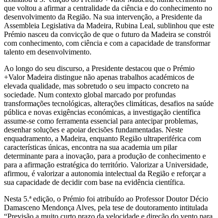
que voltou a afirmar a centralidade da ciência e do conhecimento no
desenvolvimento da Região. Na sua intervenção, a Presidente da
Assembleia Legislativa da Madeira, Rubina Leal, sublinhou que este
Prémio nasceu da convicção de que o futuro da Madeira se constrói
com conhecimento, com ciência e com a capacidade de transformar
talento em desenvolvimento.
Ao longo do seu discurso, a Presidente destacou que o Prémio
+Valor Madeira distingue não apenas trabalhos académicos de
elevada qualidade, mas sobretudo o seu impacto concreto na
sociedade. Num contexto global marcado por profundas
transformações tecnológicas, alterações climáticas, desafios na saúde
pública e novas exigências económicas, a investigação científica
assume-se como ferramenta essencial para antecipar problemas,
desenhar soluções e apoiar decisões fundamentadas. Neste
enquadramento, a Madeira, enquanto Região ultraperiférica com
características únicas, encontra na sua academia um pilar
determinante para a inovação, para a produção de conhecimento e
para a afirmação estratégica do território. Valorizar a Universidade,
afirmou, é valorizar a autonomia intelectual da Região e reforçar a
sua capacidade de decidir com base na evidência científica.
Nesta 5.ª edição, o Prémio foi atribuído ao Professor Doutor Décio
Damasceno Mendonça Alves, pela tese de doutoramento intitulada
“Previsão a muito curto prazo da velocidade e direção do vento para